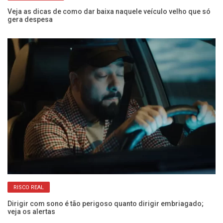
os
Veja as dicas de como dar baixa naquele veículo velho que só
O 
gera despesa
e 
RISCO REAL
Dirigir com sono é tão perigoso quanto dirigir embriagado;
Co
veja os alertas
Câ