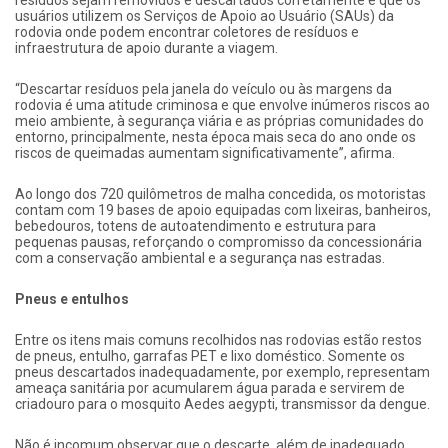
resíduos sejam removidos e descartados corretamente e que os
usuários utilizem os Serviços de Apoio ao Usuário (SAUs) da
rodovia onde podem encontrar coletores de resíduos e
infraestrutura de apoio durante a viagem.
“Descartar resíduos pela janela do veículo ou às margens da
rodovia é uma atitude criminosa e que envolve inúmeros riscos ao
meio ambiente, à segurança viária e as próprias comunidades do
entorno, principalmente, nesta época mais seca do ano onde os
riscos de queimadas aumentam significativamente”, afirma.
Ao longo dos 720 quilômetros de malha concedida, os motoristas
contam com 19 bases de apoio equipadas com lixeiras, banheiros,
bebedouros, totens de autoatendimento e estrutura para
pequenas pausas, reforçando o compromisso da concessionária
com a conservação ambiental e a segurança nas estradas.
Pneus e entulhos
Entre os itens mais comuns recolhidos nas rodovias estão restos
de pneus, entulho, garrafas PET e lixo doméstico. Somente os
pneus descartados inadequadamente, por exemplo, representam
ameaça sanitária por acumularem água parada e servirem de
criadouro para o mosquito Aedes aegypti, transmissor da dengue.
Não é incomum observar que o descarte, além de inadequado,