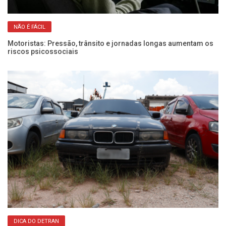
NÃO É FÁCIL
Motoristas: Pressão, trânsito e jornadas longas aumentam os
Fr
riscos psicossociais
pa
DICA DO DETRAN