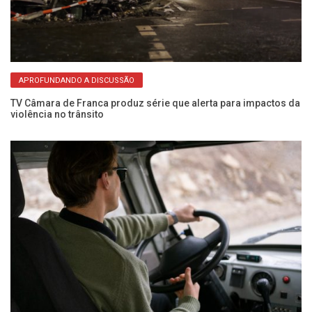
APROFUNDANDO A DISCUSSÃO
a
TV Câmara de Franca produz série que alerta para impactos da
Pe
violência no trânsito
no