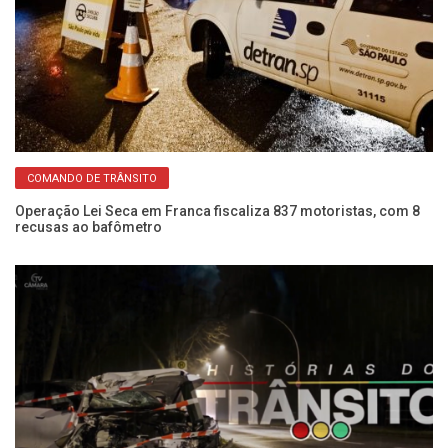
COMANDO DE TRÂNSITO
Operação Lei Seca em Franca fiscaliza 837 motoristas, com 8
É 
recusas ao bafômetro
re