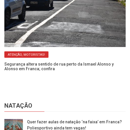
ATENÇÃO, MOTORISTAS!
so
Segurança altera sentido de rua perto da Ismael Alonso y
Ob
Alonso em Franca; confira
y 
NATAÇÃO
Quer fazer aulas de natação ‘na faixa’ em Franca?
Poliesportivo ainda tem vagas!