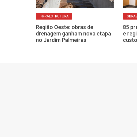
INFRAESTRUTURA
OBRA
 Novo inicia
Região Oeste: obras de
85 pr
m ruas do
drenagem ganham nova etapa
e reg
o IV
no Jardim Palmeiras
custo