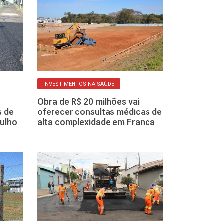
INVESTIMENTOS NA SAÚDE
AMPLIAÇÃO E SUBS
Obra de R$ 20 milhões vai
Obra de galeri
s de
oferecer consultas médicas de
bairro São Jo
julho
alta complexidade em Franca
tubulação em 
mais