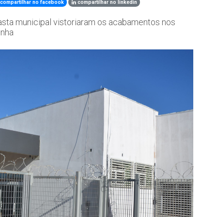
compartilhar no facebook
compartilhar no linkedin
asta municipal vistoriaram os acabamentos nos
inha