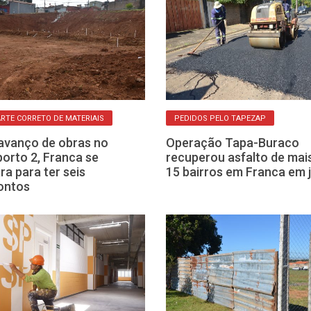
RTE CORRETO DE MATERIAIS
PEDIDOS PELO TAPEZAP
vanço de obras no
Operação Tapa-Buraco
orto 2, Franca se
recuperou asfalto de mai
ra para ter seis
15 bairros em Franca em 
ontos