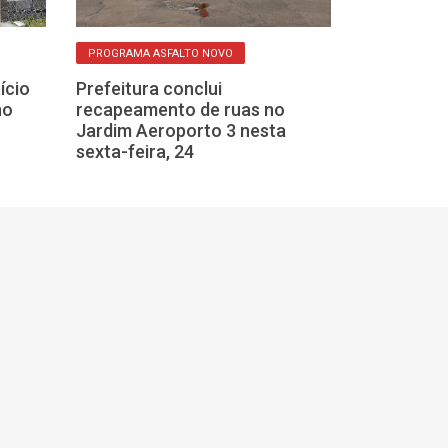
PROGRAMA ASFALTO NOVO
INVESTIMENTOS NA
ício
Prefeitura conclui
Obras do novo
no
recapeamento de ruas no
em Franca av
Jardim Aeroporto 3 nesta
de cobertura
sexta-feira, 24