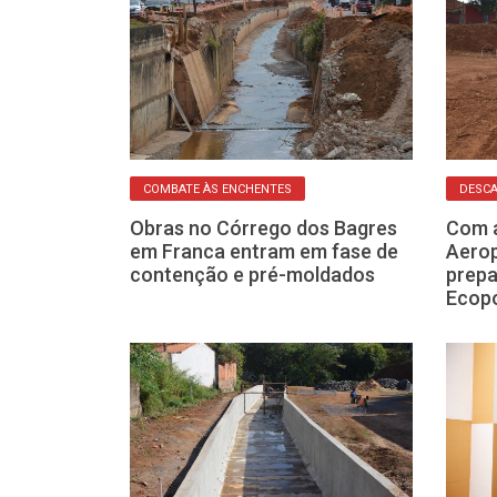
 TRECHO
COMBATE ÀS ENCHENTES
DESCA
ntes na
Obras no Córrego dos Bagres
Com a
Barbosa Filho
em Franca entram em fase de
Aerop
nca
contenção e pré-moldados
prepa
Ecop