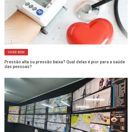
VIVER BEM
Pressão alta ou pressão baixa? Qual delas é pior para a saúde
Qu
das pessoas?
po