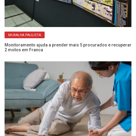
MURALHA PAULISTA
Monitoramento ajuda a prender mais 5 procurados e recuperar
Mu
2 motos em Franca
di