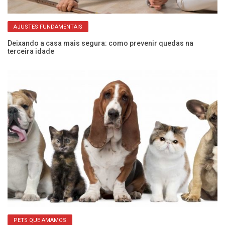
AJUSTES FUNDAMENTAIS
Deixando a casa mais segura: como prevenir quedas na
Me
terceira idade
de
PETS QUE AMAMOS