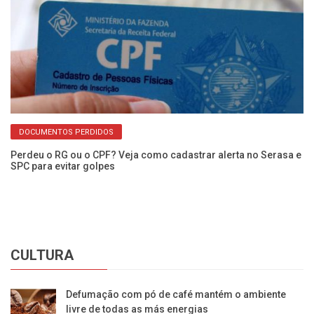
DOCUMENTOS PERDIDOS
Perdeu o RG ou o CPF? Veja como cadastrar alerta no Serasa e
Câ
SPC para evitar golpes
pr
CULTURA
Defumação com pó de café mantém o ambiente
livre de todas as más energias