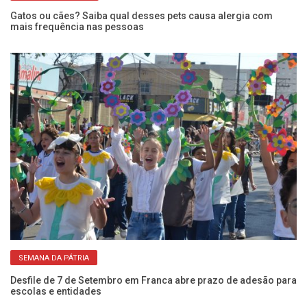
Gatos ou cães? Saiba qual desses pets causa alergia com
Ap
mais frequência nas pessoas
ca
SEMANA DA PÁTRIA
NIS
Desfile de 7 de Setembro em Franca abre prazo de adesão para
Es
escolas e entidades
ze