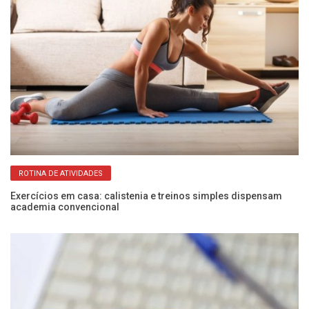
ROTINA DE ATIVIDADES
Exercícios em casa: calistenia e treinos simples dispensam
Pr
academia convencional
pa