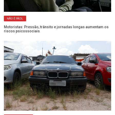
NÃO É FÁCIL
Motoristas: Pressão, trânsito e jornadas longas aumentam os
Fr
riscos psicossociais
pa