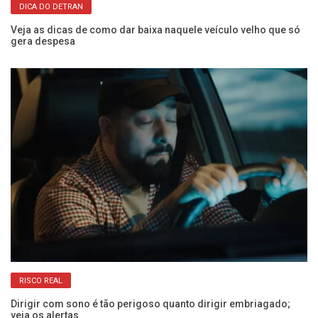
DICA DO DETRAN
os
Veja as dicas de como dar baixa naquele veículo velho que só
O 
gera despesa
e 
RISCO REAL
Dirigir com sono é tão perigoso quanto dirigir embriagado;
Co
veja os alertas
Câ