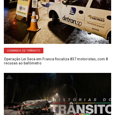
COMANDO DE TRÂNSITO
Operação Lei Seca em Franca fiscaliza 837 motoristas, com 8
É 
recusas ao bafômetro
re