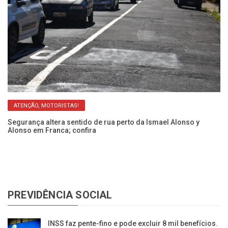
ATENÇÃO, MOTORISTAS!
so
Segurança altera sentido de rua perto da Ismael Alonso y
Ob
Alonso em Franca; confira
y 
PREVIDÊNCIA SOCIAL
INSS faz pente-fino e pode excluir 8 mil benefícios.