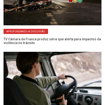
APROFUNDANDO A DISCUSSÃO
a
TV Câmara de Franca produz série que alerta para impactos da
Pe
violência no trânsito
no