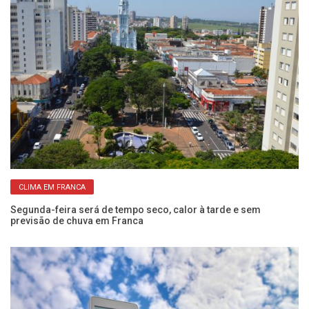
CLIMA EM FRANCA
Segunda-feira será de tempo seco, calor à tarde e sem
Cl
previsão de chuva em Franca
se