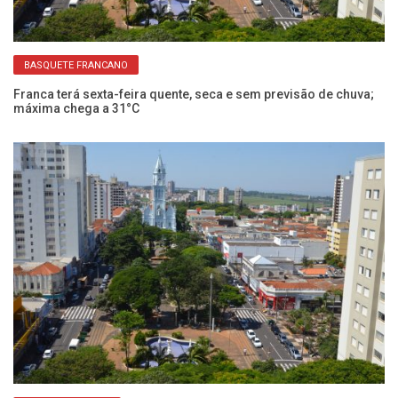
BASQUETE FRANCANO
Franca terá sexta-feira quente, seca e sem previsão de chuva;
Sá
máxima chega a 31°C
hi