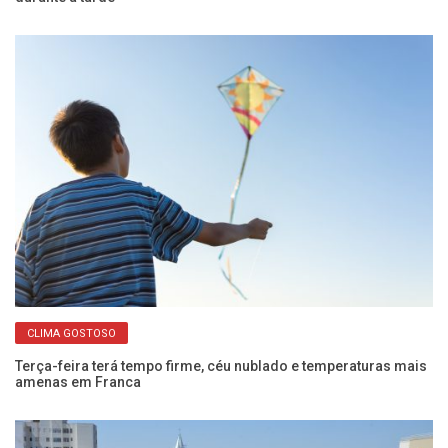
CLIMA GOSTOSO
Terça-feira terá tempo firme, céu nublado e temperaturas mais
Qu
amenas em Franca
aq