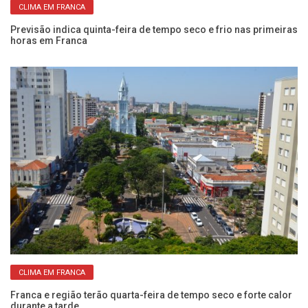
CLIMA EM FRANCA
Previsão indica quinta-feira de tempo seco e frio nas primeiras
Do
horas em Franca
Fr
CLIMA EM FRANCA
de
Franca e região terão quarta-feira de tempo seco e forte calor
Ap
durante a tarde
p