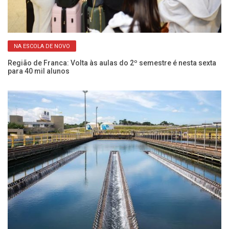
NA ESCOLA DE NOVO
em
Região de Franca: Volta às aulas do 2º semestre é nesta sexta
Cu
para 40 mil alunos
ci