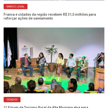
MARCO LEGAL
s
Franca e cidades da região recebem R$ 31,5 milhões para
Ve
reforçar ações de saneamento
am
CIDADES
1º Fórum de Turismo Rural da Alta Mogiana atua para
Cl