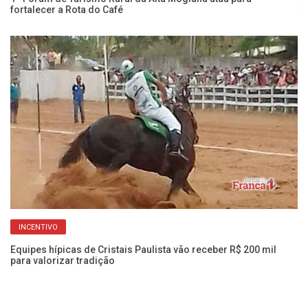
fortalecer a Rota do Café
té
INCENTIVO
Equipes hípicas de Cristais Paulista vão receber R$ 200 mil
para valorizar tradição
Re
va