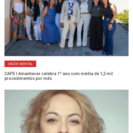
SAÚDE MENTAL
CAPS I Amanhecer celebra 1º ano com média de 1,2 mil
Co
procedimentos por mês
c