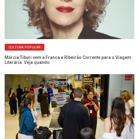
CULTURA POPULAR
ão
Márcia Tiburi vem a Franca e Ribeirão Corrente para o Viagem
De
Literária. Veja quando
de