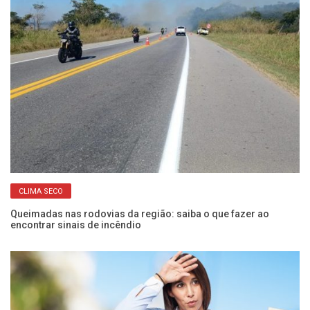
CLIMA SECO
em
Queimadas nas rodovias da região: saiba o que fazer ao
Ín
encontrar sinais de incêndio
es