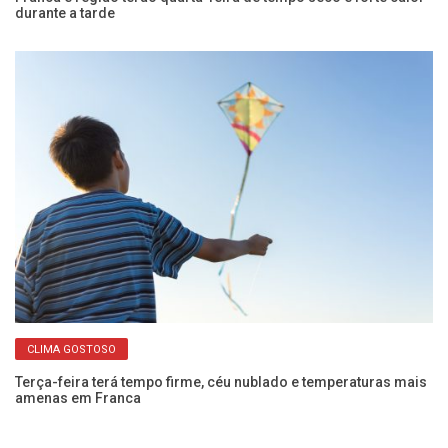
durante a tarde
p
CLIMA GOSTOSO
Terça-feira terá tempo firme, céu nublado e temperaturas mais
Qu
amenas em Franca
aq