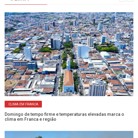
CLIMA EM FRANCA
Domingo de tempo firme e temperaturas elevadas marca o
Se
clima em Franca e região
pr