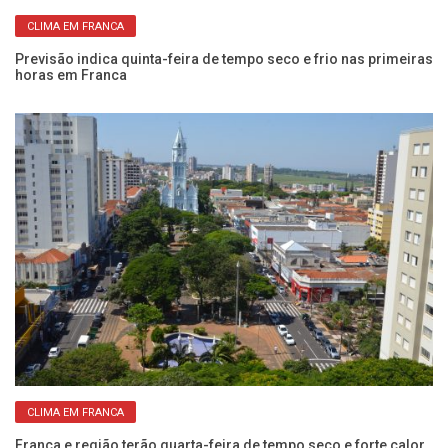
CLIMA EM FRANCA
Previsão indica quinta-feira de tempo seco e frio nas primeiras
Do
horas em Franca
Fr
CLIMA EM FRANCA
de
Franca e região terão quarta-feira de tempo seco e forte calor
Ap