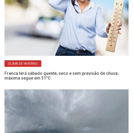
CLIMA DE INVERNO
Franca terá sábado quente, seco e sem previsão de chuva;
Te
máxima segue em 31°C
um