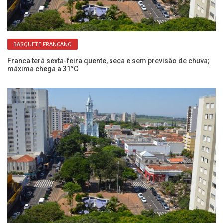
BASQUETE FRANCANO
Franca terá sexta-feira quente, seca e sem previsão de chuva;
Sá
máxima chega a 31°C
hi