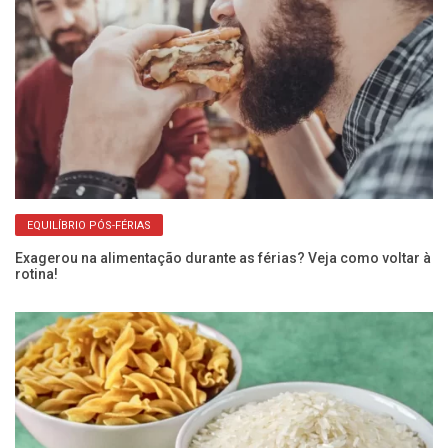
EQUILÍBRIO PÓS-FÉRIAS
Exagerou na alimentação durante as férias? Veja como voltar à
rotina!
Qu
in