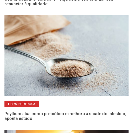
renunciar à qualidade
Ôm
me
FIBRA PODEROSA
Psyllium atua como prebiótico e melhora a saúde do intestino,
aponta estudo
Co
pa