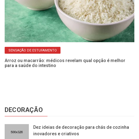
SENSAÇÃO DE ESTUFAMENTO
Arroz ou macarrão: médicos revelam qual opção é melhor
a
para a saúde do intestino
Fe
qu
DECORAÇÃO
Dez ideias de decoração para chás de cozinha
inovadores e criativos