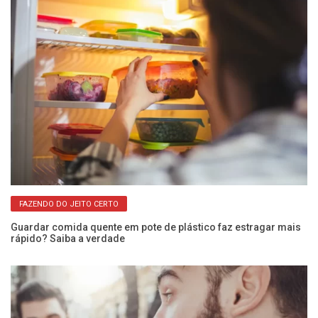
FAZENDO DO JEITO CERTO
Guardar comida quente em pote de plástico faz estragar mais
ara
rápido? Saiba a verdade
Va
a 