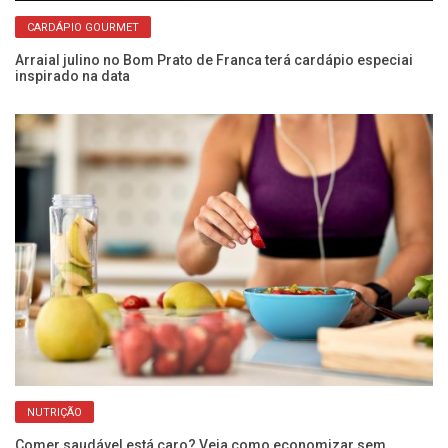
CARDÁPIO GOURMET
Arraial julino no Bom Prato de Franca terá cardápio especiai
inspirado na data
O 
vi
NUTRIÇÃO
Comer saudável está caro? Veja como economizar sem