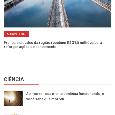
MARCO LEGAL
s
Ve
am
Franca e cidades da região recebem R$ 31,5 milhões para
reforçar ações de saneamento
CIÊNCIA
Ao morrer, sua mente continua funcionando, e
você sabe que morreu