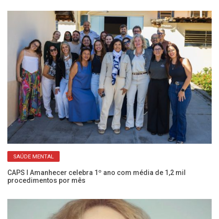
SAÚDE MENTAL
Co
c
CAPS I Amanhecer celebra 1º ano com média de 1,2 mil
procedimentos por mês