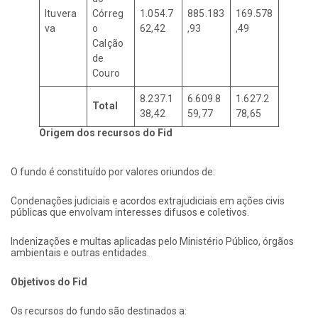
Ituvera
Córreg
1.054.7
885.183
169.578
va
o
62,42
,93
,49
Calção
de
Couro
8.237.1
6.609.8
1.627.2
Total
38,42
59,77
78,65
Origem dos recursos do Fid
O fundo é constituído por valores oriundos de:
Condenações judiciais e acordos extrajudiciais em ações civis
públicas que envolvam interesses difusos e coletivos.
Indenizações e multas aplicadas pelo Ministério Público, órgãos
ambientais e outras entidades.
Objetivos do Fid
Os recursos do fundo são destinados a: