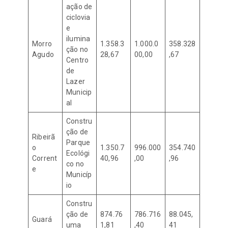
ação de
ciclovia
e
ilumina
Morro
1.358.3
1.000.0
358.328
ção no
Agudo
28,67
00,00
,67
Centro
de
Lazer
Municip
al
Constru
ção de
Ribeirã
Parque
o
1.350.7
996.000
354.740
Ecológi
Corrent
40,96
,00
,96
co no
e
Municíp
io
Constru
ção de
874.76
786.716
88.045,
Guará
uma
1,81
,40
41