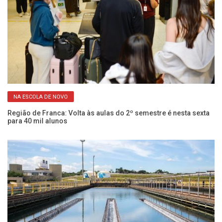
NA ESCOLA DE NOVO
em
Cu
ci
Região de Franca: Volta às aulas do 2º semestre é nesta sexta
para 40 mil alunos