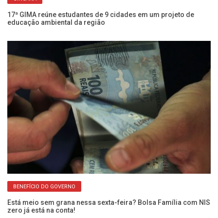
Ch
Fr
17ª GIMA reúne estudantes de 9 cidades em um projeto de
educação ambiental da região
BENEFÍCIO DO GOVERNO
Fr
En
Está meio sem grana nessa sexta-feira? Bolsa Família com NIS
zero já está na conta!