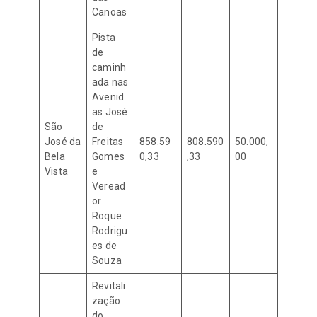
Canoas
Pista
de
caminh
ada nas
Avenid
as José
São
de
José da
Freitas
858.59
808.590
50.000,
Bela
Gomes
0,33
,33
00
Vista
e
Veread
or
Roque
Rodrigu
es de
Souza
Revitali
zação
do