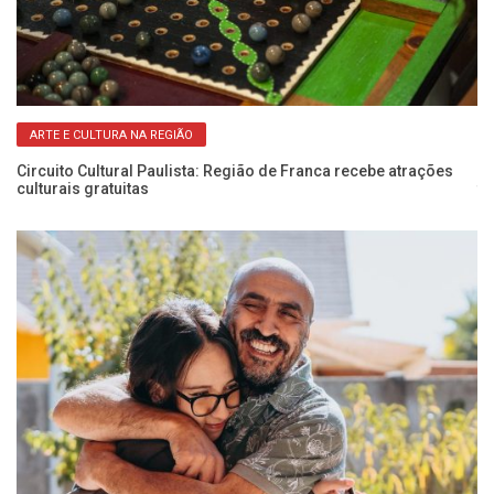
ARTE E CULTURA NA REGIÃO
Circuito Cultural Paulista: Região de Franca recebe atrações
1º
culturais gratuitas
fo