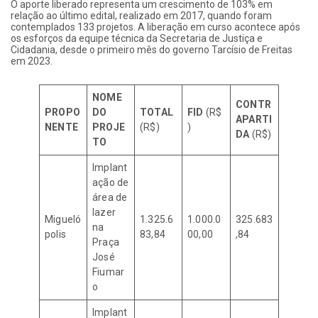
O aporte liberado representa um crescimento de 103% em
relação ao último edital, realizado em 2017, quando foram
contemplados 133 projetos. A liberação em curso acontece após
os esforços da equipe técnica da Secretaria de Justiça e
Cidadania, desde o primeiro mês do governo Tarcísio de Freitas
em 2023.
NOME
CONTR
PROPO
DO
TOTAL
FID
(R$
APARTI
NENTE
PROJE
(R$)
)
DA
(R$)
TO
Implant
ação de
área de
lazer
Migueló
1.325.6
1.000.0
325.683
na
polis
83,84
00,00
,84
Praça
José
Fiumar
o
Implant