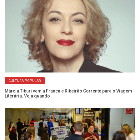
CULTURA POPULAR
ão
De
de
Márcia Tiburi vem a Franca e Ribeirão Corrente para o Viagem
Literária. Veja quando