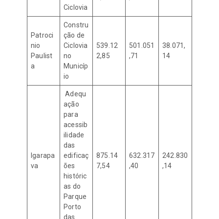
Ciclovia
Constru
Patroci
ção de
nio
Ciclovia
539.12
501.051
38.071,
Paulist
no
2,85
,71
14
a
Municíp
io
Adequ
ação
para
acessib
ilidade
das
Igarapa
edificaç
875.14
632.317
242.830
va
ões
7,54
,40
,14
históric
as do
Parque
Porto
das