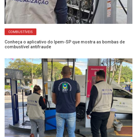
COMBUSTÍVEIS
lo
Conheça o aplicativo do Ipem-SP que mostra as bombas de
Pr
combustível antifraude
no