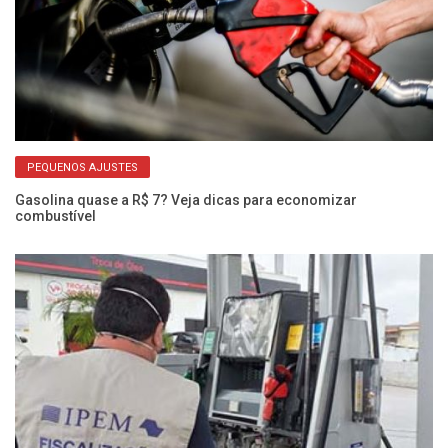
PEQUENOS AJUSTES
Gasolina quase a R$ 7? Veja dicas para economizar
Pe
combustível
pa