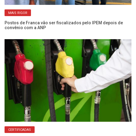
MAIS RIGOR
ra
Postos de Franca vão ser fiscalizados pelo IPEM depois de
Fi
convênio com a ANP
pa
CERTIFICADAS