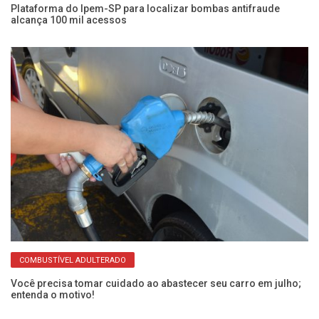
Plataforma do Ipem-SP para localizar bombas antifraude
Pr
alcança 100 mil acessos
c
COMBUSTÍVEL ADULTERADO
Você precisa tomar cuidado ao abastecer seu carro em julho;
Pe
entenda o motivo!
ga