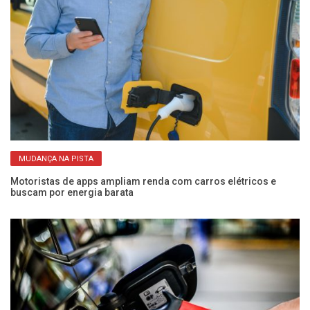
MUDANÇA NA PISTA
a
Motoristas de apps ampliam renda com carros elétricos e
Co
buscam por energia barata
ec