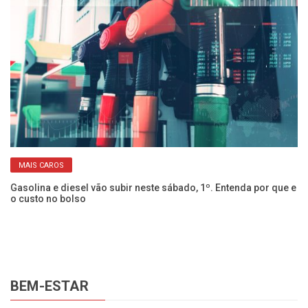
MAIS CAROS
Gasolina e diesel vão subir neste sábado, 1º. Entenda por que e
L
o custo no bolso
co
BEM-ESTAR