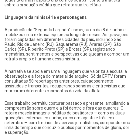
sobre a produção inédita que retrata sua trajetória.
Linguagem da minissérie e personagens
A produção do “Segunda Largada” começou no dia 8 de junho e
mobilizou uma extensa equipe ao longo de meses. As gravações
foram captadas em diferentes cidades do país, incluindo São
Paulo, Rio de Janeiro (RJ), Saquarema (RJ), Araras (SP), São
Carlos (SP), Ribeirão Preto (SP) e Brotas (SP), registrando
memórias, sentimentos e perspectivas que ajudam a compor um
retrato amplo e humano dessa história.
A narrativa se apoia em uma linguagem que valoriza a escuta, a
observação e a força do material de arquivo. Só da EPTV foram
consultadas 58 reportagens anteriores, cuidadosamente
assistidas e transcritas, recuperando sonoras e entrevistas que
marcaram diferentes momentos da vida da atleta.
Esse trabalho permitiu costurar passado e presente, ampliando a
compreensão sobre quem ela foi dentro e fora das quadras. O
roteiro mescla imagens inéditas de bastidores — como as duas
gravações externas em junho, cinco em agosto e três em
setembro — com trechos de acervos jornalísticos, compondo uma
linha do tempo que conduz o público por momentos de glória, dor
e superação.