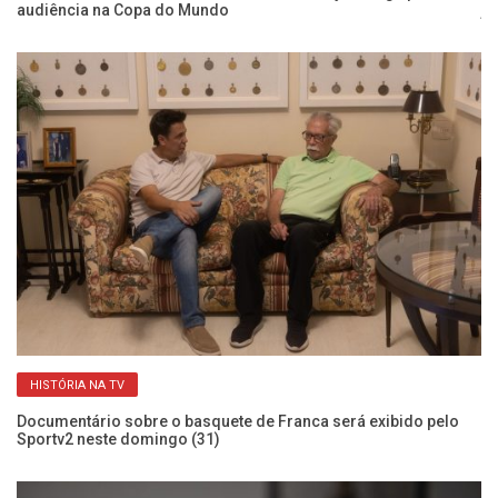
audiência na Copa do Mundo
je
HISTÓRIA NA TV
e
Documentário sobre o basquete de Franca será exibido pelo
Co
Sportv2 neste domingo (31)
Cr