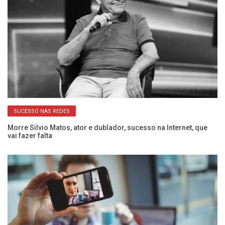
SUCESSO NAS REDES
de
Morre Silvio Matos, ator e dublador, sucesso na Internet, que
Ag
vai fazer falta
Cr