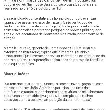
A 1ª Vara Criminal de São Carlos (SP) determinou que o júri
popular do réu Nayn José Sales, do caso Luisa Baptista, será
realizado no dia 15 de outubro, às 10h.
Ele será julgado por tentativa de homicídio por dolo eventual
(quando se assume o risco de matar). O réu participou de
festa
open bar
durante a madrugada, trafegou em velocidade
acima da permitida por trecho perigoso de rodovia pública, logo
após curva acentuada devidamente sinalizada, na contramão de
direção.
Marcelle Loureiro, gerente de Jornalismo da EPTV Central e
roteirista da minissérie, explica que o material reunido é
emocionante justamente por revelar momentos de intimidade da
atleta durante a recuperação, registrados de perto pela família e
pela equipe médica.
Material inédito
“Só tem material inédito. Durante a fase de investigação do caso,
o nosso repórter João Victor Néo participou de uma das
audiências e tomou conhecimento sobre vários acontecimentos
que nunca tinham sido divulgados, a exemplo de detalhes
decisivos como a possível amputação da perna de Luisa”.
Marcelle diz: “Percebemos que estávamos diante de uma grande