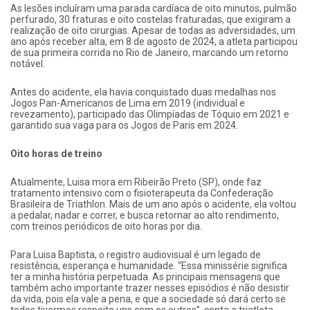
As lesões incluíram uma parada cardíaca de oito minutos, pulmão
perfurado, 30 fraturas e oito costelas fraturadas, que exigiram a
realização de oito cirurgias. Apesar de todas as adversidades, um
ano após receber alta, em 8 de agosto de 2024, a atleta participou
de sua primeira corrida no Rio de Janeiro, marcando um retorno
notável.
Antes do acidente, ela havia conquistado duas medalhas nos
Jogos Pan-Americanos de Lima em 2019 (individual e
revezamento), participado das Olimpíadas de Tóquio em 2021 e
garantido sua vaga para os Jogos de Paris em 2024.
Oito horas de treino
Atualmente, Luisa mora em Ribeirão Preto (SP), onde faz
tratamento intensivo com o fisioterapeuta da Confederação
Brasileira de Triathlon. Mais de um ano após o acidente, ela voltou
a pedalar, nadar e correr, e busca retornar ao alto rendimento,
com treinos periódicos de oito horas por dia.
Para Luisa Baptista, o registro audiovisual é um legado de
resistência, esperança e humanidade. “Essa minissérie significa
ter a minha história perpetuada. As principais mensagens que
também acho importante trazer nesses episódios é não desistir
da vida, pois ela vale a pena, e que a sociedade só dará certo se
todos tivermos respeito uns com os outros”, conta a triatleta