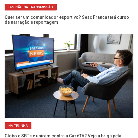
EMOÇÃO NA TRANSMISSÃO
as
Quer ser um comunicador esportivo? Sesc Franca terá curso
Co
de narração e reportagem
re
NA TELINHA
Globo e SBT se uniram contra a CazéTV? Veja a briga pela
Co