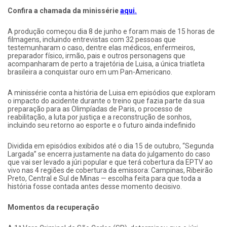
Confira a chamada da minissérie
aqui.
A produção começou dia 8 de junho e foram mais de 15 horas de
filmagens, incluindo entrevistas com 32 pessoas que
testemunharam o caso, dentre elas médicos, enfermeiros,
preparador físico, irmão, pais e outros personagens que
acompanharam de perto a trajetória de Luisa, a única triatleta
brasileira a conquistar ouro em um Pan-Americano.
A minissérie conta a história de Luisa em episódios que exploram
o impacto do acidente durante o treino que fazia parte da sua
preparação para as Olimpíadas de Paris, o processo de
reabilitação, a luta por justiça e a reconstrução de sonhos,
incluindo seu retorno ao esporte e o futuro ainda indefinido
Dividida em episódios exibidos até o dia 15 de outubro, “Segunda
Largada” se encerra justamente na data do julgamento do caso
que vai ser levado a júri popular e que terá cobertura da EPTV ao
vivo nas 4 regiões de cobertura da emissora: Campinas, Ribeirão
Preto, Central e Sul de Minas — escolha feita para que toda a
história fosse contada antes desse momento decisivo.
Momentos da recuperação