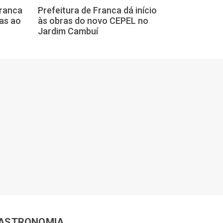
Franca
Prefeitura de Franca dá início
Obras antienc
as ao
às obras do novo CEPEL no
Avenida Antôn
Jardim Cambuí
avançam em F
ASTRONOMIA