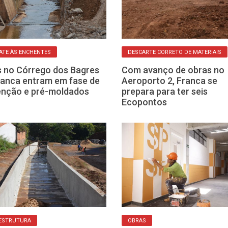
TE ÀS ENCHENTES
DESCARTE CORRETO DE MATERIAIS
 no Córrego dos Bagres
Com avanço de obras no
anca entram em fase de
Aeroporto 2, Franca se
enção e pré-moldados
prepara para ter seis
Ecopontos
ESTRUTURA
OBRAS