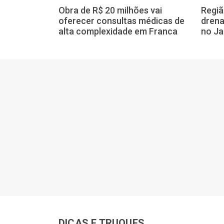
BS do Jardim
Obra de R$ 20 milhões vai
Regiã
 fase de
oferecer consultas médicas de
dren
veja detalhes
alta complexidade em Franca
no Ja
DICAS E TRUQUES