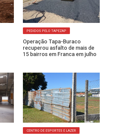
PEDIDOS PELO TAPEZAP
PROGRAMA ASFALT
Operação Tapa-Buraco
Prefeitura con
recuperou asfalto de mais de
recapeamento
15 bairros em Franca em julho
Jardim Aeropo
sexta-feira, 2
CENTRO DE ESPORTES E LAZER
INTERDIÇÃO TOTAL