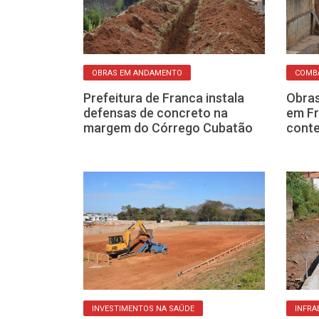
OBRAS EM ANDAMENTO
COMBA
 à Prefeitura
Prefeitura de Franca instala
Obras
ro do tapa-
defensas de concreto na
em Fr
a sua casa
margem do Córrego Cubatão
cont
ÚDE
INVESTIMENTOS NA SAÚDE
INFRA