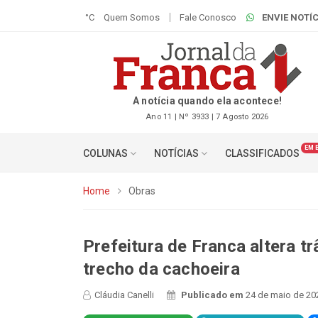
°C
Quem Somos
Fale Conosco
ENVIE NOTÍC
A notícia quando ela acontece!
Ano 11 | Nº 3933 | 7 Agosto 2026
EM 
COLUNAS
NOTÍCIAS
CLASSIFICADOS
Home
Obras
Prefeitura de Franca altera tr
trecho da cachoeira
Cláudia Canelli
Publicado em
24 de maio de 20