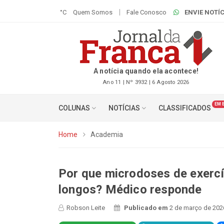
°C
Quem Somos
Fale Conosco
ENVIE NOTÍC
A notícia quando ela acontece!
Ano 11 | Nº 3932 | 6 Agosto 2026
EM 
COLUNAS
NOTÍCIAS
CLASSIFICADOS
Home
Academia
Por que microdoses de exercí
longos? Médico responde
Robson Leite
Publicado em
2 de março de 202