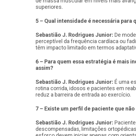
de massa muscular em níveis mais avança
superiores.
5 – Qual intensidade é necessária para q
Sebastião J. Rodrigues Junior:
De modera
perceptível da frequência cardíaca ou fad
têm impacto limitado em termos adaptati
6 – Para quem essa estratégia é mais 
assim?
Sebastião J. Rodrigues Junior:
É uma es
rotina corrida, idosos e pacientes em reabi
reduz a barreira de entrada ao exercício.
7 – Existe um perfil de paciente que nã
Sebastião J. Rodrigues Junior:
Paciente
descompensadas, limitações ortopédicas 
esforço devem iniciar apenas com orientaç