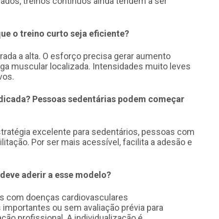
dos, treinos contínuos ainda tendem a ser
ue o treino curto seja eficiente?
da a alta. O esforço precisa gerar aumento
iga muscular localizada. Intensidades muito leves
vos.
indicada? Pessoas sedentárias podem começar
tratégia excelente para sedentários, pessoas com
litação. Por ser mais acessível, facilita a adesão e
o deve aderir a esse modelo?
s com doenças cardiovasculares
importantes ou sem avaliação prévia para
ão profissional. A individualização é