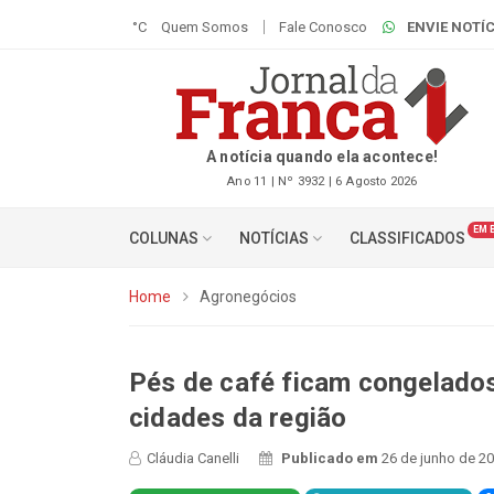
°C
Quem Somos
Fale Conosco
ENVIE NOTÍC
A notícia quando ela acontece!
Ano 11 | Nº 3932 | 6 Agosto 2026
EM 
COLUNAS
NOTÍCIAS
CLASSIFICADOS
Home
Agronegócios
Pés de café ficam congelado
cidades da região
Cláudia Canelli
Publicado em
26 de junho de 20