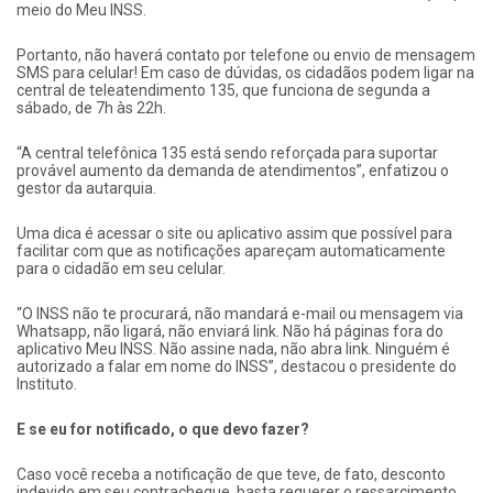
meio do Meu INSS.
Portanto, não haverá contato por telefone ou envio de mensagem
SMS para celular! Em caso de dúvidas, os cidadãos podem ligar na
central de teleatendimento 135, que funciona de segunda a
sábado, de 7h às 22h.
“A central telefônica 135 está sendo reforçada para suportar
provável aumento da demanda de atendimentos”, enfatizou o
gestor da autarquia.
Uma dica é acessar o site ou aplicativo assim que possível para
facilitar com que as notificações apareçam automaticamente
para o cidadão em seu celular.
“O INSS não te procurará, não mandará e-mail ou mensagem via
Whatsapp, não ligará, não enviará link. Não há páginas fora do
aplicativo Meu INSS. Não assine nada, não abra link. Ninguém é
autorizado a falar em nome do INSS”, destacou o presidente do
Instituto.
E se eu for notificado, o que devo fazer?
Caso você receba a notificação de que teve, de fato, desconto
indevido em seu contracheque, basta requerer o ressarcimento