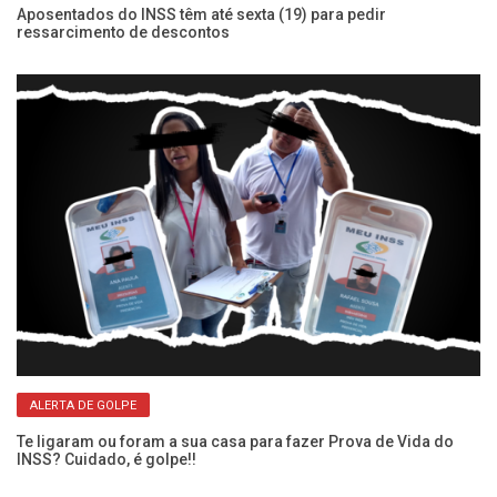
s
Aposentados do INSS têm até sexta (19) para pedir
Su
ressarcimento de descontos
ap
ALERTA DE GOLPE
Te ligaram ou foram a sua casa para fazer Prova de Vida do
Es
INSS? Cuidado, é golpe!!
pe