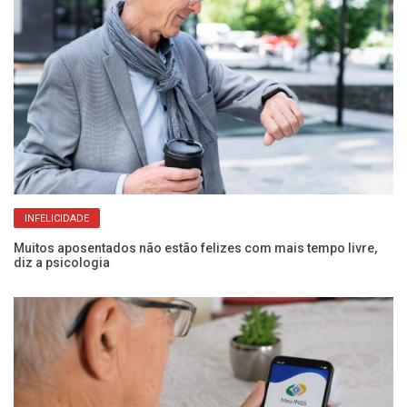
INFELICIDADE
Muitos aposentados não estão felizes com mais tempo livre,
Ag
diz a psicologia
se