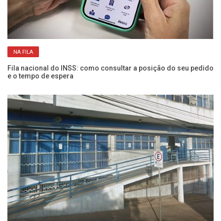
NA FILA
Fila nacional do INSS: como consultar a posição do seu pedido
IN
e o tempo de espera
de