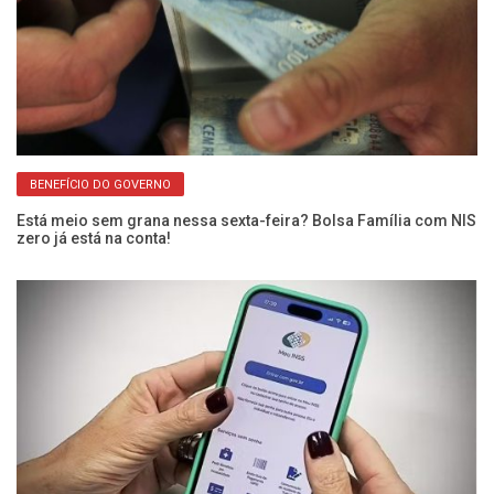
BENEFÍCIO DO GOVERNO
Se
Está meio sem grana nessa sexta-feira? Bolsa Família com NIS
IN
zero já está na conta!
ap