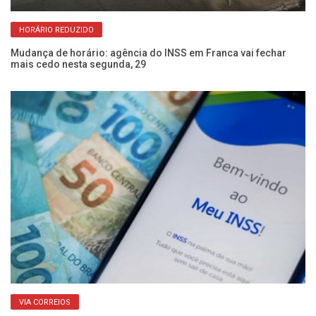
HORÁRIO REDUZIDO
Mudança de horário: agência do INSS em Franca vai fechar
Ap
mais cedo nesta segunda, 29
an
VIA CORREIOS