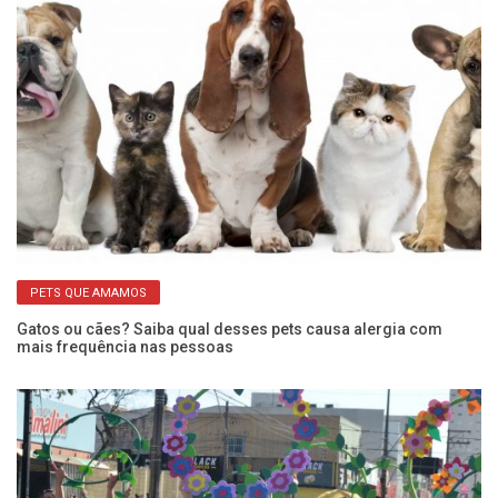
PETS QUE AMAMOS
Gatos ou cães? Saiba qual desses pets causa alergia com
Ap
mais frequência nas pessoas
ca