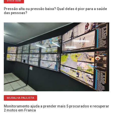
VIVER BEM
Pressão alta ou pressão baixa? Qual delas é pior para a saúde
Qu
das pessoas?
po
MURALHA PAULISTA
Monitoramento ajuda a prender mais 5 procurados e recuperar
Mu
2 motos em Franca
di