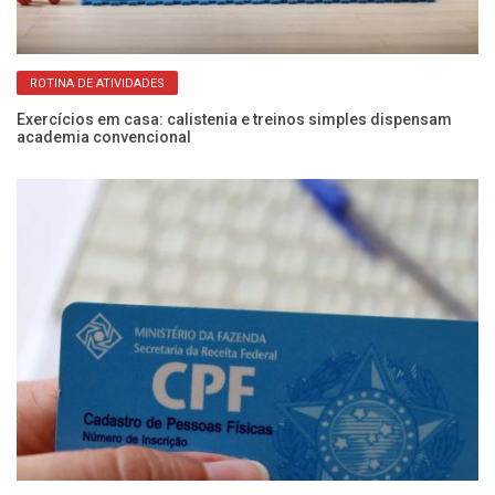
ROTINA DE ATIVIDADES
Exercícios em casa: calistenia e treinos simples dispensam
Pr
academia convencional
pa