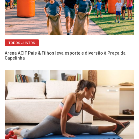
TODOS JUNTOS
Arena ACIF Pais & Filhos leva esporte e diversão à Praça da
Re
Capelinha
co