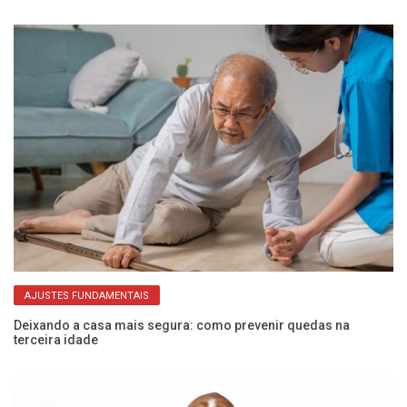
AJUSTES FUNDAMENTAIS
Deixando a casa mais segura: como prevenir quedas na
Me
terceira idade
de