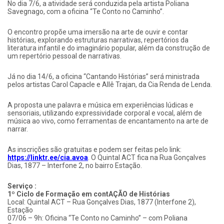
No dia 7/6, a atividade será conduzida pela artista Poliana
Savegnago, com a oficina “Te Conto no Caminho”.
O encontro propõe uma imersão na arte de ouvir e contar
histórias, explorando estruturas narrativas, repertórios da
literatura infantil e do imaginário popular, além da construção de
um repertório pessoal de narrativas.
Já no dia 14/6, a oficina “Cantando Histórias” será ministrada
pelos artistas Carol Capacle e Allê Trajan, da Cia Renda de Lenda.
A proposta une palavra e música em experiências lúdicas e
sensoriais, utilizando expressividade corporal e vocal, além de
música ao vivo, como ferramentas de encantamento na arte de
narrar.
As inscrições são gratuitas e podem ser feitas pelo link:
https://linktr.ee/cia.avoa
. O Quintal ACT fica na Rua Gonçalves
Dias, 1877 – Interfone 2, no bairro Estação.
Serviço :
1º Ciclo de Formação em contAÇÃO de Histórias
Local: Quintal ACT – Rua Gonçalves Dias, 1877 (Interfone 2),
Estação
07/06 – 9h: Oficina “Te Conto no Caminho” – com Poliana