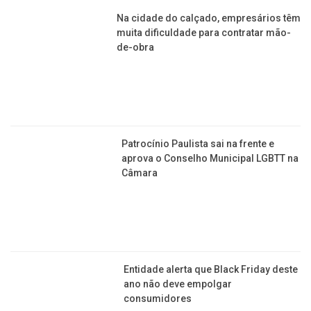
Na cidade do calçado, empresários têm muita
dificuldade para contratar mão-de-obra
Patrocínio Paulista sai na frente e aprova o
Conselho Municipal LGBTT na Câmara
Entidade alerta que Black Friday deste ano não
deve empolgar consumidores
Governo do Estado quer saber quais as políticas
LGBT+ existem em Franca
Congresso derruba veto de Lula, e desoneração da
folha deve ser prorrogada até 2027