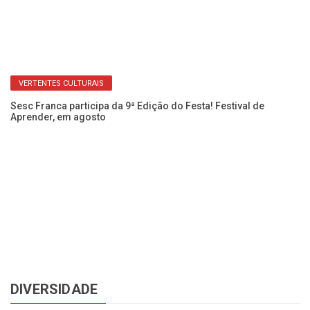
VERTENTES CULTURAIS
Sesc Franca participa da 9ª Edição do Festa! Festival de
Ve
Aprender, em agosto
Ac
DIVERSIDADE