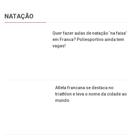
ENERGIA
As sirenes vão disparar na Usina Hidrelétrica de
Peixoto: saiba qual é o motivo
Apagão: reservatórios estão muito baixos, ninguém
vai dormir tranquilo até novembro
Queimada pode deixar bairros ou até a cidade
inteira sem energia elétrica, diz CPFL
Empresa investe R$ 500 milhões na modernização
da usina de Jaguara, em Rifaina
Inaugurada fábrica para produção de gasolina sem