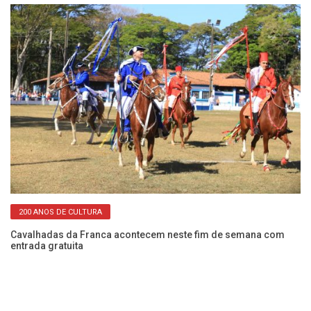
200 ANOS DE CULTURA
s
Cavalhadas da Franca acontecem neste fim de semana com
Pr
entrada gratuita
pe