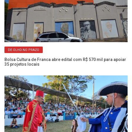
DE OLHO NO PRAZO
nca
Bolsa Cultura de Franca abre edital com R$ 570 mil para apoiar
Íc
35 projetos locais
S