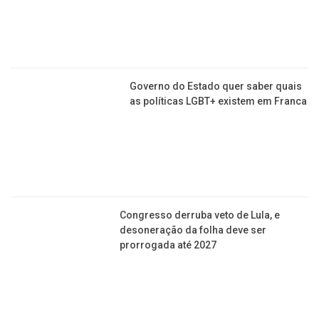
NATAÇÃO
Quer fazer aulas de natação ‘na faixa’ em Franca?
Poliesportivo ainda tem vagas!
Atleta francana se destaca no triathlon e leva o
nome da cidade ao mundo
Atletas francanos marcam presença no
Campeonato Brasileiro de Natação no Sul
Sorteio das vagas de natação acontece sexta-
feira no Poliesportivo
Brasil lidera ranking de mortes por afogamento;
mês pede conscientização