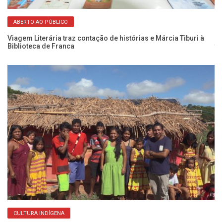
ABERTO AO PÚBLICO
Viagem Literária traz contação de histórias e Márcia Tiburi à
Pr
Biblioteca de Franca
te
CULTURA INDÍGENA