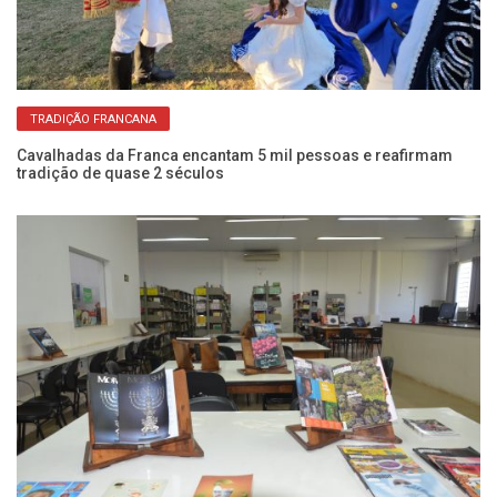
TRADIÇÃO FRANCANA
e
Cavalhadas da Franca encantam 5 mil pessoas e reafirmam
Ve
tradição de quase 2 séculos
ag