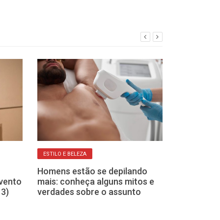
ESTILO E BELEZA
DICAS PARA UM B
Homens estão se depilando
Você sofre de j
evento
mais: conheça alguns mitos e
não sabe. Co
13)
verdades sobre o assunto
rotina de son