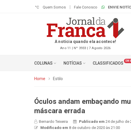
°C
Quem Somos
Fale Conosco
ENVIE NOTÍC
A notícia quando ela acontece!
Ano 11 | Nº 3933 | 7 Agosto 2026
EM 
COLUNAS
NOTÍCIAS
CLASSIFICADOS
Home
Estilo
Óculos andam embaçando mui
máscara errada
Bernardo Teixeira
Publicado em
24 de julho de
Modificado em
8 de outubro de 2020 às 21:00