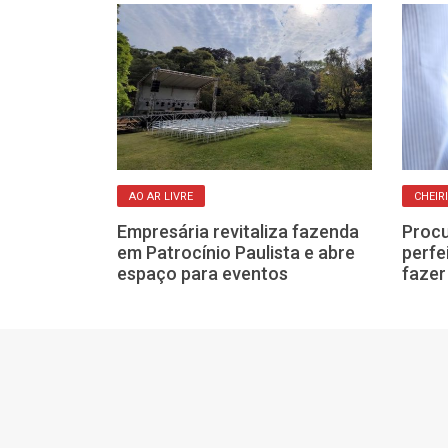
AO AR LIVRE
CHEIR
ites de Natal
 é mais feliz,
Empresária revitaliza fazenda
Procu
em Patrocínio Paulista e abre
perfe
espaço para eventos
fazer