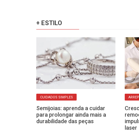
+ ESTILO
CUIDADOS SIMPLES
ARRE
mbaçando
Semijoias: aprenda a cuidar
Cres
e estar
para prolongar ainda mais a
remo
a errada
durabilidade das peças
impul
laser