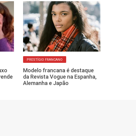
VERDADE?
PRESTÍGIO FRANCANO
Mito ou fato: 
uxo
Modelo francana é destaque
realmente dei
evende
da Revista Vogue na Espanha,
hiperativas?
Alemanha e Japão