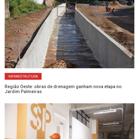
INFRAESTRUTURA
e
Região Oeste: obras de drenagem ganham nova etapa no
Ob
Jardim Palmeiras
co