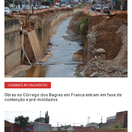
COMBATE ÀS ENCHENTES
o
Obras no Córrego dos Bagres em Franca entram em fase de
Ob
contenção e pré-moldados
em