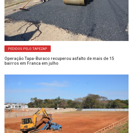
PEDIDOS PELO TAPEZAP
Operação Tapa-Buraco recuperou asfalto de mais de 15
Sa
bairros em Franca em julho
bu