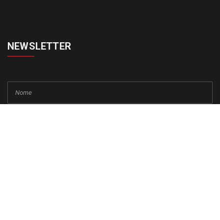
NEWSLETTER
cadastrar
Copyright © 2015-2026 Todos os direitos reservados ao Jornal da