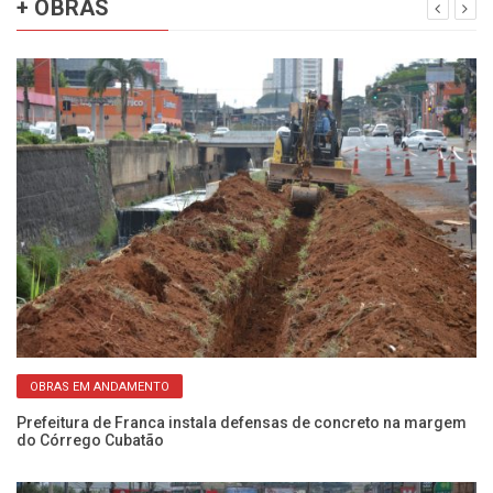
+ OBRAS
OBRAS EM ANDAMENTO
to
Prefeitura de Franca instala defensas de concreto na margem
Pr
do Córrego Cubatão
3 