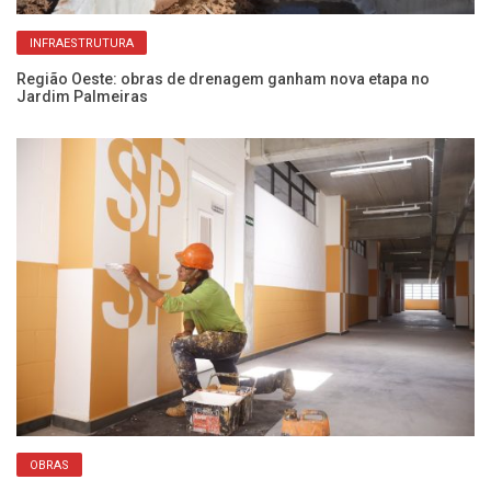
INFRAESTRUTURA
e
Região Oeste: obras de drenagem ganham nova etapa no
Ob
Jardim Palmeiras
co
OBRAS