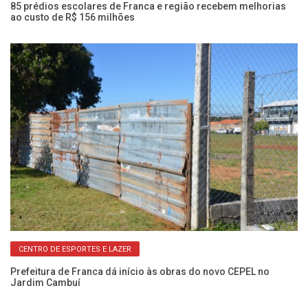
85 prédios escolares de Franca e região recebem melhorias
Ae
ao custo de R$ 156 milhões
re
CENTRO DE ESPORTES E LAZER
ra
Prefeitura de Franca dá início às obras do novo CEPEL no
Ob
Jardim Cambuí
ex