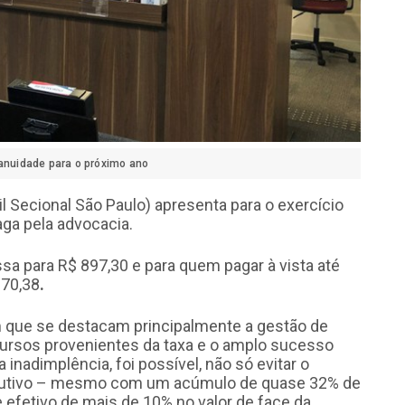
 anuidade para o próximo ano
Secional São Paulo) apresenta para o exercício
aga pela advocacia.
ssa para R$ 897,30 e para quem pagar à vista até
870,38
.
em que se destacam principalmente a gestão de
cursos provenientes da taxa e o amplo sucesso
inadimplência, foi possível, não só evitar o
cutivo – mesmo com um acúmulo de quase 32% de
e efetivo de mais de 10% no valor de face da