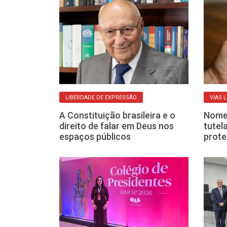
º
LIBERDADE DE EXPRESSÃO
VIAS 
 Group lançam
A Constituição brasileira e o
Nome 
r estagiários
direito de falar em Deus nos
tutel
espaços públicos
prote