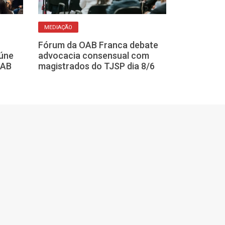
MEDIAÇÃO
PALESTRA E RODA 
Fórum da OAB Franca debate
Evento da OAB
úne
advocacia consensual com
polêmicas do D
OAB
magistrados do TJSP dia 8/6
Condominial c
Spimpolo