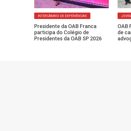
INTERCÂMBIO DE EXPERIÊNCIAS
JOVEM
iza Simpósio
Presidente da OAB Franca
OAB F
em inovação e
participa do Colégio de
de ca
issional
Presidentes da OAB SP 2026
advo