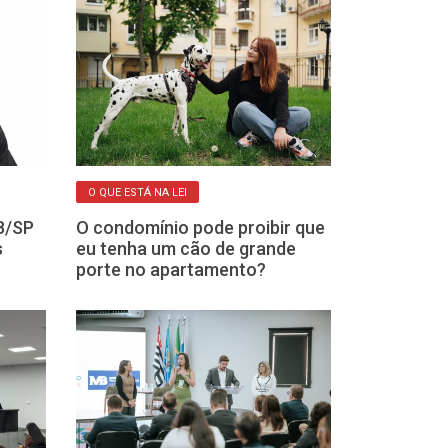
O QUE ESTÁ NA LEI
EVITANDO DORES D
B/SP
O condomínio pode proibir que
Sem papel, co
s
eu tenha um cão de grande
união estável
porte no apartamento?
disputa de be