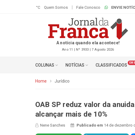
°C
Quem Somos
Fale Conosco
ENVIE NOTÍC
A notícia quando ela acontece!
Ano 11 | Nº 3933 | 7 Agosto 2026
EM 
COLUNAS
NOTÍCIAS
CLASSIFICADOS
Home
Jurídico
OAB SP reduz valor da anuid
alcançar mais de 10%
Nene Sanches
Publicado em
14 de dezembro d