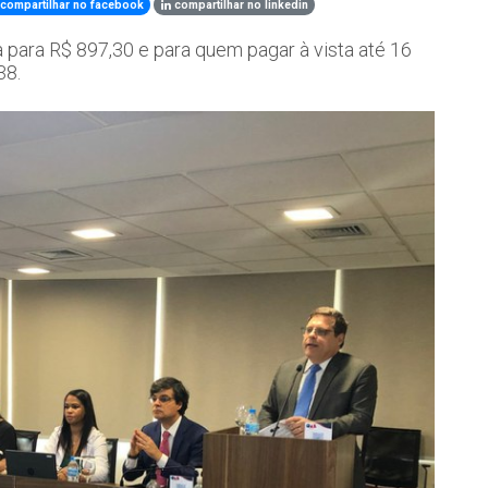
compartilhar no facebook
compartilhar no linkedin
 para R$ 897,30 e para quem pagar à vista até 16
38.