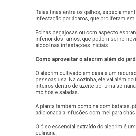
Teias finas entre os galhos, especialmente
infestação por ácaros, que proliferam e
Folhas pegajosas ou com aspecto esbranq
inferior dos ramos, que podem ser rem
álcool nas infestações iniciais
Como aproveitar o alecrim além do jar
O alecrim cultivado em casa é um recurs
pessoas usa. Na cozinha, ele vai além do
inteiros dentro de azeite por uma seman
molhos e saladas.
A planta também combina com batatas, pã
adicionada a infusões com mel para chás 
O óleo essencial extraído do alecrim é um
culinária.