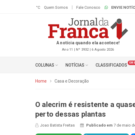
°C
Quem Somos
Fale Conosco
ENVIE NOTÍC
A notícia quando ela acontece!
Ano 11 | Nº 3932 | 6 Agosto 2026
EM 
COLUNAS
NOTÍCIAS
CLASSIFICADOS
Home
Casa e Decoração
O alecrim é resistente a quas
perto dessas plantas
Joao Batista Freitas
Publicado em
7 de maio d