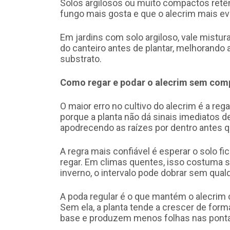
Solos argilosos ou muito compactos ret
fungo mais gosta e que o alecrim mais evi
Em jardins com solo argiloso, vale mistur
do canteiro antes de plantar, melhorando 
substrato.
Como regar e podar o alecrim sem com
O maior erro no cultivo do alecrim é a re
porque a planta não dá sinais imediatos 
apodrecendo as raízes por dentro antes 
A regra mais confiável é esperar o solo f
regar. Em climas quentes, isso costuma s
inverno, o intervalo pode dobrar sem qualq
A poda regular é o que mantém o alecrim 
Sem ela, a planta tende a crescer de form
base e produzem menos folhas nas pont