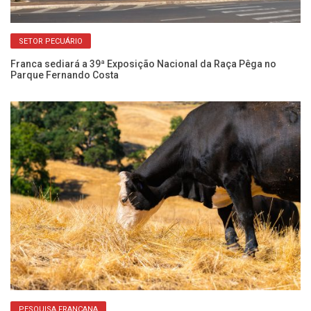
SETOR PECUÁRIO
 e
Franca sediará a 39ª Exposição Nacional da Raça Pêga no
Ex
Parque Fernando Costa
pr
PESQUISA FRANCANA