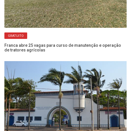
GRATUITO
Franca abre 25 vagas para curso de manutenção e operação
Fr
de tratores agrícolas
pr