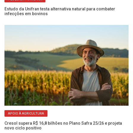
Estudo da Unifran testa alternativa natural para combater
E
infecções em bovinos
eq
APOIO À AGRICULTURA
a e
Cresol supera R$ 16,8 bilhões no Plano Safra 25/26 e projeta
Ex
novo ciclo positivo
en