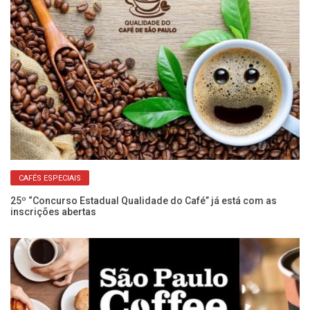
CAFÉS ESPECIAIS
25º “Concurso Estadual Qualidade do Café” já está com as
Se
inscrições abertas
ex