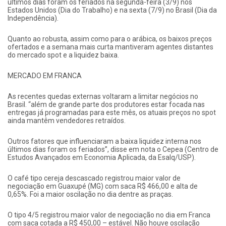
últimos dias foram os feriados na segunda-feira (3/9) nos
Estados Unidos (Dia do Trabalho) e na sexta (7/9) no Brasil (Dia da
Independência).
Quanto ao robusta, assim como para o arábica, os baixos preços
ofertados e a semana mais curta mantiveram agentes distantes
do mercado spot e a liquidez baixa.
MERCADO EM FRANCA
As recentes quedas externas voltaram a limitar negócios no
Brasil. “além de grande parte dos produtores estar focada nas
entregas já programadas para este mês, os atuais preços no spot
ainda mantêm vendedores retraídos.
Outros fatores que influenciaram a baixa liquidez interna nos
últimos dias foram os feriados”, disse em nota o Cepea (Centro de
Estudos Avançados em Economia Aplicada, da Esalq/USP).
O café tipo cereja descascado registrou maior valor de
negociação em Guaxupé (MG) com saca R$ 466,00 e alta de
0,65%. Foi a maior oscilação no dia dentre as praças.
O tipo 4/5 registrou maior valor de negociação no dia em Franca
com saca cotada a R$ 450,00 – estável. Não houve oscilação