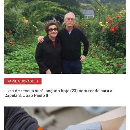
FAMÍLIA DONADELLI
Livro de receita será lançado hoje (23) com renda para a
Ve
Capela S. João Paulo II
al