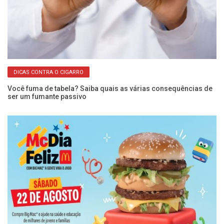
DICAS CONTRA O CIGARRO
Você fuma de tabela? Saiba quais as várias consequências de
Nu
ser um fumante passivo
br