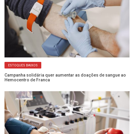
ESTOQUES BAIXOS
Campanha solidária quer aumentar as doações de sangue ao
Al
Hemocentro de Franca
ce