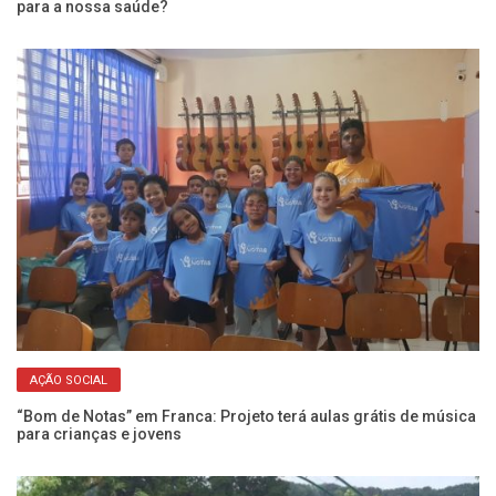
para a nossa saúde?
de
AÇÃO SOCIAL
ar
“Bom de Notas” em Franca: Projeto terá aulas grátis de música
Jo
para crianças e jovens
um