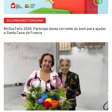
SOLIDARIEDADE FRANCANA
McDia Feliz 2026: Participe desta corrente do bem para ajudar
Po
a Santa Casa de Franca
es