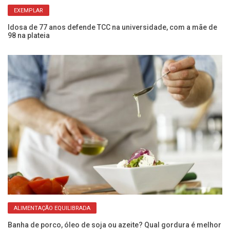
EXEMPLAR
Idosa de 77 anos defende TCC na universidade, com a mãe de
Mo
98 na plateia
qu
ALIMENTAÇÃO EQUILIBRADA
Banha de porco, óleo de soja ou azeite? Qual gordura é melhor
Ca