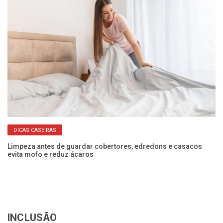
DICAS CASEIRAS
 e
Limpeza antes de guardar cobertores, edredons e casacos
Co
evita mofo e reduz ácaros
ec
INCLUSÃO