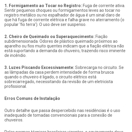
1. Formigamento ao Tocar no Registro:
Fuga de corrente ativa.
Sentir pequenos choques ou formigamentos leves ao tocar no
registro metálico ou no espalhador de água é um sinal claro de
que há fuga de corrente elétrica e falha grave no aterramento (o
popular ‘fio terra’). O uso deve ser suspenso.
2. Cheiro de Queimado ou Superaquecimento:
Fiação
subdimensionada. Odores de plástico queimado próximos ao
aparelho ou fios muito quentes indicam que a fiação elétrica não
está suportando a demanda do chuveiro, trazendo risco iminente
de incêndio.
3. Luzes Piscando Excessivamente:
Sobrecarga no circuito. Se
as lâmpadas da casa perdem intensidade de forma brusca
quando o chuveiro é ligado, o circuito elétrico está
sobrecarregado, necessitando da revisão de um eletricista
profissional.
Erros Comuns de Instalação
Outro detalhe que passa despercebido nas residências é o uso
inadequado de tomadas convencionais para a conexão de
chuveiros.
Pelas normas técnicas brasileiras vigentes, o equipamento deve