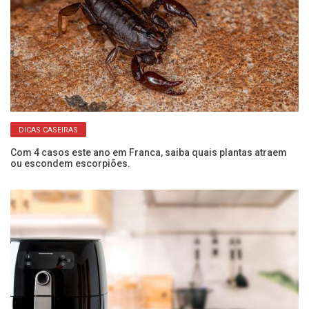
DICAS CASEIRAS
Com 4 casos este ano em Franca, saiba quais plantas atraem
Se
ou escondem escorpiões.
co