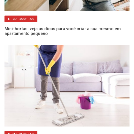
DICAS CASEIRAS
Mini-hortas: veja as dicas para você criar a sua mesmo em
Da
apartamento pequeno
pr