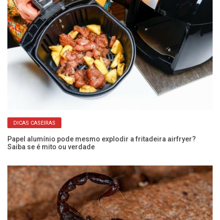
DICAS CASEIRAS
r
Papel alumínio pode mesmo explodir a fritadeira airfryer?
Ve
Saiba se é mito ou verdade
ma