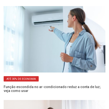
ATÉ 30% DE ECONOMIA
Função escondida no ar-condicionado reduz a conta de luz;
Po
veja como usar
sa