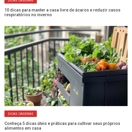
DICAS CASEIRAS
10 dicas para manter a casa livre de ácaros e reduzir casos
Co
respiratórios no inverno
an
DICAS CASEIRAS
o
Conheça 5 dicas úteis e práticas para cultivar seus próprios
Ve
alimentos em casa
a