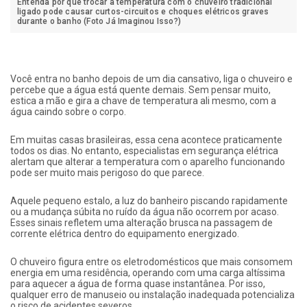
Entenda por que trocar a temperatura com o chuveiro tradicional
ligado pode causar curtos-circuitos e choques elétricos graves
durante o banho (Foto Já Imaginou Isso?)
Você entra no banho depois de um dia cansativo, liga o chuveiro e
percebe que a água está quente demais. Sem pensar muito,
estica a mão e gira a chave de temperatura ali mesmo, com a
água caindo sobre o corpo.
Em muitas casas brasileiras, essa cena acontece praticamente
todos os dias. No entanto, especialistas em segurança elétrica
alertam que alterar a temperatura com o aparelho funcionando
pode ser muito mais perigoso do que parece.
Aquele pequeno estalo, a luz do banheiro piscando rapidamente
ou a mudança súbita no ruído da água não ocorrem por acaso.
Esses sinais refletem uma alteração brusca na passagem de
corrente elétrica dentro do equipamento energizado.
O chuveiro figura entre os eletrodomésticos que mais consomem
energia em uma residência, operando com uma carga altíssima
para aquecer a água de forma quase instantânea. Por isso,
qualquer erro de manuseio ou instalação inadequada potencializa
o risco de acidentes severos.