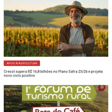
APOIO À AGRICULTURA
a e
Cresol supera R$ 16,8 bilhões no Plano Safra 25/26 e projeta
Ex
novo ciclo positivo
en