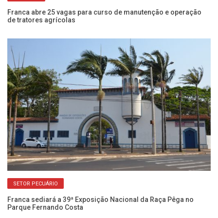
Franca abre 25 vagas para curso de manutenção e operação
Fr
de tratores agrícolas
pr
SETOR PECUÁRIO
 e
Franca sediará a 39ª Exposição Nacional da Raça Pêga no
Ex
Parque Fernando Costa
pr