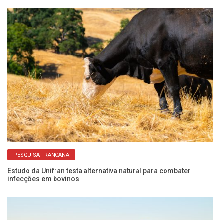
PESQUISA FRANCANA
Estudo da Unifran testa alternativa natural para combater
E
infecções em bovinos
eq