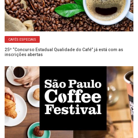
CAFÉS ESPECIAIS
25º “Concurso Estadual Qualidade do Café” já está com as
Se
inscrições abertas
ex