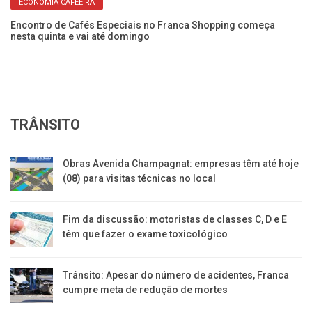
ECONOMIA CAFEEIRA
Encontro de Cafés Especiais no Franca Shopping começa
Di
nesta quinta e vai até domingo
pe
TRÂNSITO
Obras Avenida Champagnat: empresas têm até hoje
(08) para visitas técnicas no local
Fim da discussão: motoristas de classes C, D e E
têm que fazer o exame toxicológico
Trânsito: Apesar do número de acidentes, Franca
cumpre meta de redução de mortes