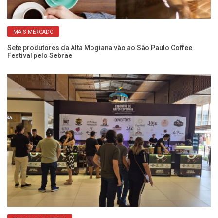
MAIS MERCADO
Sete produtores da Alta Mogiana vão ao São Paulo Coffee
Re
Festival pelo Sebrae
ag