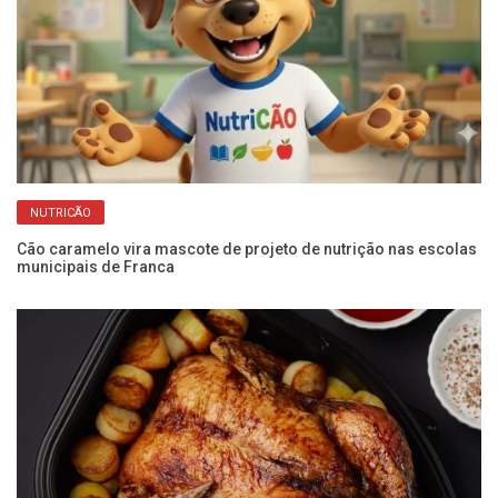
NUTRICÃO
Cão caramelo vira mascote de projeto de nutrição nas escolas
Ar
municipais de Franca
pa