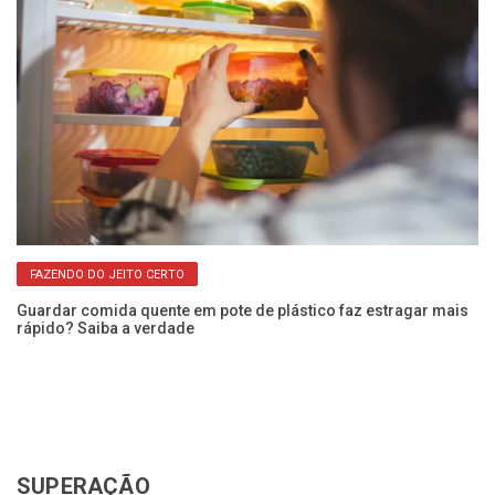
FAZENDO DO JEITO CERTO
Guardar comida quente em pote de plástico faz estragar mais
ara
rápido? Saiba a verdade
Va
a 
SUPERAÇÃO