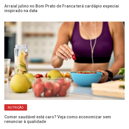
Arraial julino no Bom Prato de Franca terá cardápio especiai
inspirado na data
O 
vi
NUTRIÇÃO
Comer saudável está caro? Veja como economizar sem
renunciar à qualidade
Ôm
me