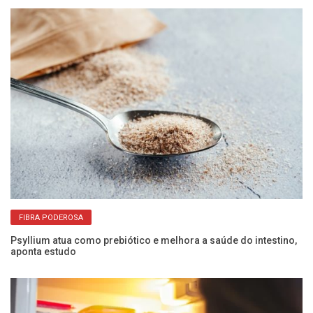
FIBRA PODEROSA
Psyllium atua como prebiótico e melhora a saúde do intestino,
aponta estudo
Co
pa