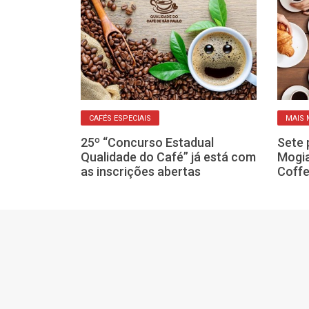
CAFÉS ESPECIAIS
MAIS
em Franca terá
25º “Concurso Estadual
Sete 
 a cafeicultura
Qualidade do Café” já está com
Mogia
as inscrições abertas
Coffe