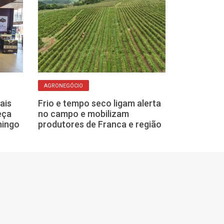
AGRONEGÓCIO
AGRONEGÓCIO
ais
Frio e tempo seco ligam alerta
Sebrae leva 1
eça
no campo e mobilizam
Franca e cida
mingo
produtores de Franca e região
para expor na