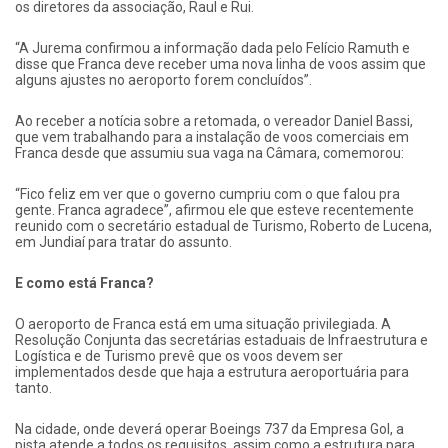
os diretores da associação, Raul e Rui.
“A Jurema confirmou a informação dada pelo Felício Ramuth e
disse que Franca deve receber uma nova linha de voos assim que
alguns ajustes no aeroporto forem concluídos”.
Ao receber a notícia sobre a retomada, o vereador Daniel Bassi,
que vem trabalhando para a instalação de voos comerciais em
Franca desde que assumiu sua vaga na Câmara, comemorou:
“Fico feliz em ver que o governo cumpriu com o que falou pra
gente. Franca agradece”, afirmou ele que esteve recentemente
reunido com o secretário estadual de Turismo, Roberto de Lucena,
em Jundiaí para tratar do assunto.
E como está Franca?
O aeroporto de Franca está em uma situação privilegiada. A
Resolução Conjunta das secretárias estaduais de Infraestrutura e
Logística e de Turismo prevê que os voos devem ser
implementados desde que haja a estrutura aeroportuária para
tanto.
Na cidade, onde deverá operar Boeings 737 da Empresa Gol, a
pista atende a todos os requisitos, assim como a estrutura para