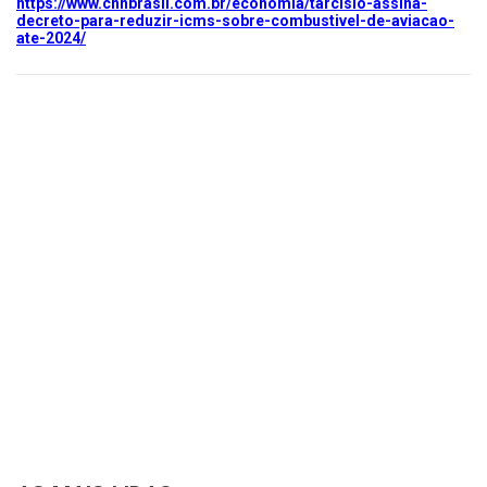
https://www.cnnbrasil.com.br/economia/tarcisio-assina-
decreto-para-reduzir-icms-sobre-combustivel-de-aviacao-
ate-2024/