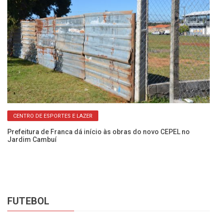
CENTRO DE ESPORTES E LAZER
ra
Prefeitura de Franca dá início às obras do novo CEPEL no
Ob
Jardim Cambuí
ex
FUTEBOL