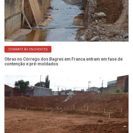
COMBATE ÀS ENCHENTES
o
Obras no Córrego dos Bagres em Franca entram em fase de
Ob
contenção e pré-moldados
em