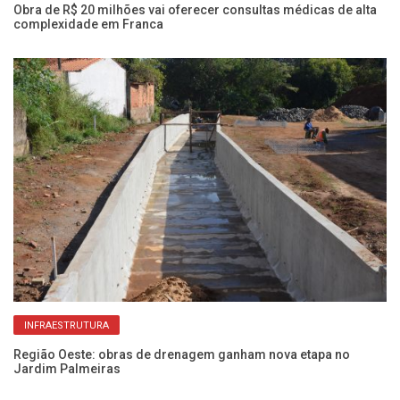
Obra de R$ 20 milhões vai oferecer consultas médicas de alta
Ob
complexidade em Franca
a
INFRAESTRUTURA
e
Região Oeste: obras de drenagem ganham nova etapa no
Ob
Jardim Palmeiras
co