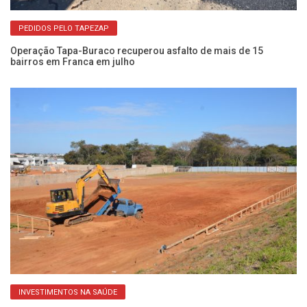
PEDIDOS PELO TAPEZAP
Operação Tapa-Buraco recuperou asfalto de mais de 15
Sa
bairros em Franca em julho
bu
INVESTIMENTOS NA SAÚDE