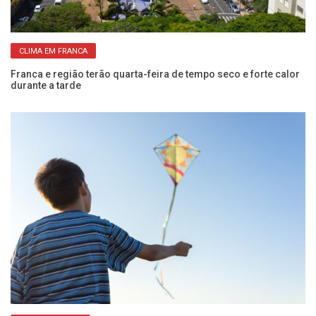
CLIMA EM FRANCA
de
Franca e região terão quarta-feira de tempo seco e forte calor
Ap
durante a tarde
p