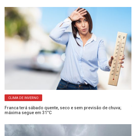
CLIMA DE INVERNO
Franca terá sábado quente, seco e sem previsão de chuva;
Te
máxima segue em 31°C
um