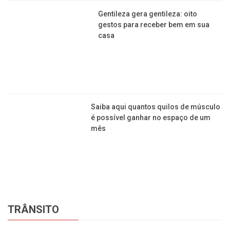
Trânsito: Apesar do número de acidentes, Franca
cumpre meta de redução de mortes
Veja os pontos onde serão instalados novos
radares nas estradas perto de Franca
Não adianta mais frear em cima do radar: nova
tecnologia dedura motoristas de longe
Jornal da Franca é uma publicação de Izzon
Editorial Multimídia