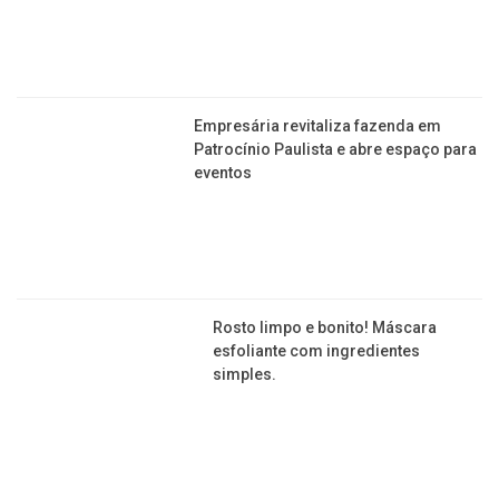
Rosto limpo e bonito! Máscara esfoliante com
ingredientes simples.
Gentileza gera gentileza: oito gestos para receber
bem em sua casa
Saiba aqui quantos quilos de músculo é possível
ganhar no espaço de um mês
TRÂNSITO
Obras Avenida Champagnat: empresas têm até hoje
(08) para visitas técnicas no local
Fim da discussão: motoristas de classes C, D e E
têm que fazer o exame toxicológico