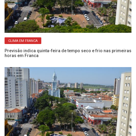
CLIMA EM FRANCA
Previsão indica quinta-feira de tempo seco e frio nas primeiras
Do
horas em Franca
Fr