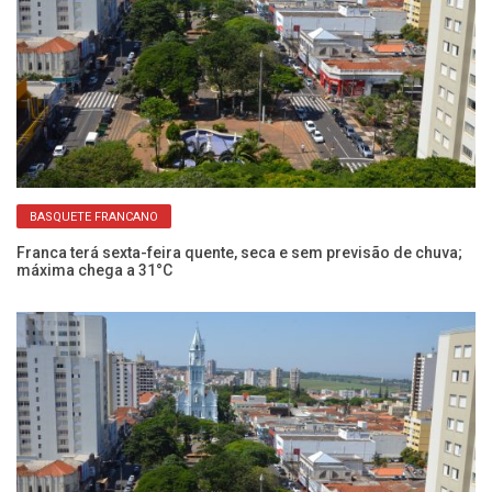
BASQUETE FRANCANO
Franca terá sexta-feira quente, seca e sem previsão de chuva;
Sá
máxima chega a 31°C
hi