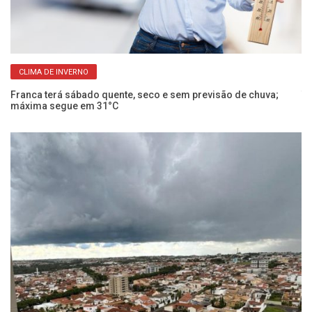
CLIMA DE INVERNO
Franca terá sábado quente, seco e sem previsão de chuva;
Te
máxima segue em 31°C
um