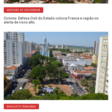
MEDIDAS DE SEGURANÇA
Ciclone: Defesa Civil do Estado coloca Franca e região no
Te
alerta de risco alto
d
BASQUETE FRANCANO