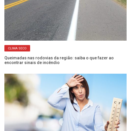
CLIMA SECO
em
Queimadas nas rodovias da região: saiba o que fazer ao
Ín
encontrar sinais de incêndio
es