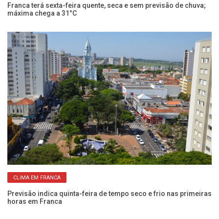
Franca terá sexta-feira quente, seca e sem previsão de chuva;
Sá
máxima chega a 31°C
hi
CLIMA EM FRANCA
Previsão indica quinta-feira de tempo seco e frio nas primeiras
Do
horas em Franca
Fr