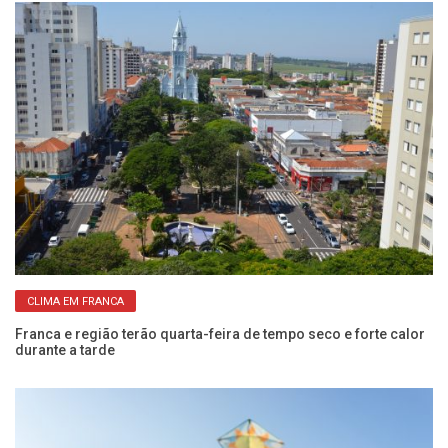
CLIMA EM FRANCA
de
Franca e região terão quarta-feira de tempo seco e forte calor
Ap
durante a tarde
p