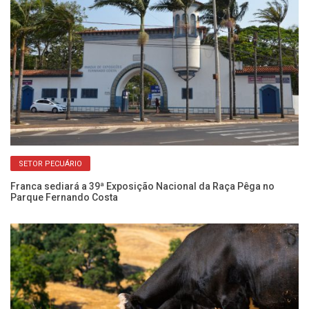
SETOR PECUÁRIO
 e
Franca sediará a 39ª Exposição Nacional da Raça Pêga no
Ex
Parque Fernando Costa
pr