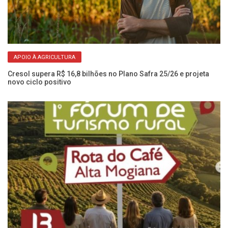
APOIO À AGRICULTURA
a e
Cresol supera R$ 16,8 bilhões no Plano Safra 25/26 e projeta
Ex
novo ciclo positivo
en