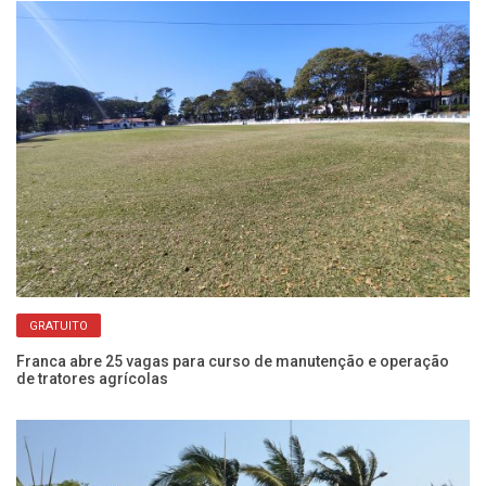
GRATUITO
Franca abre 25 vagas para curso de manutenção e operação
Fr
de tratores agrícolas
pr