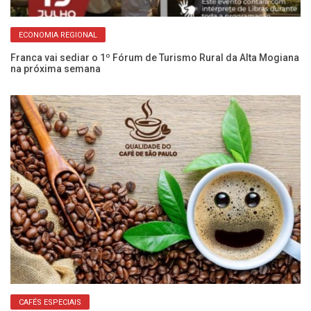
ECONOMIA REGIONAL
o
Franca vai sediar o 1º Fórum de Turismo Rural da Alta Mogiana
2º
na próxima semana
Fr
CAFÉS ESPECIAIS