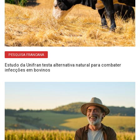
PESQUISA FRANCANA
Estudo da Unifran testa alternativa natural para combater
E
infecções em bovinos
eq