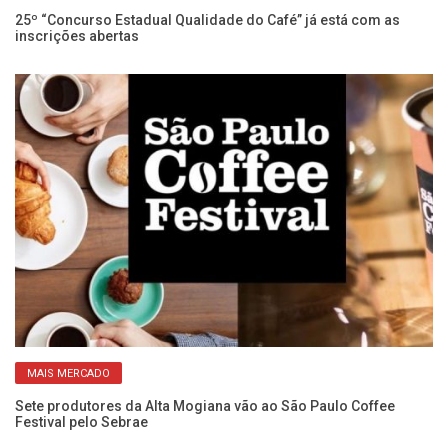
25º “Concurso Estadual Qualidade do Café” já está com as
Se
inscrições abertas
ex
MAIS MERCADO
Sete produtores da Alta Mogiana vão ao São Paulo Coffee
Re
Festival pelo Sebrae
ag