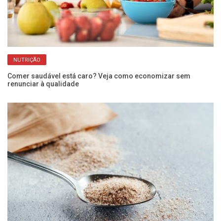
NUTRIÇÃO
Comer saudável está caro? Veja como economizar sem
renunciar à qualidade
Ôm
me