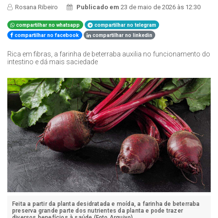
Rosana Ribeiro
Publicado em
23 de maio de 2026 às 12:30
compartilhar no whatsapp
compartilhar no telegram
compartilhar no facebook
compartilhar no linkedin
Rica em fibras, a farinha de beterraba auxilia no funcionamento do
intestino e dá mais saciedade
Feita a partir da planta desidratada e moída, a farinha de beterraba
preserva grande parte dos nutrientes da planta e pode trazer
diversos benefícios à saúde (Foto Arquivo)