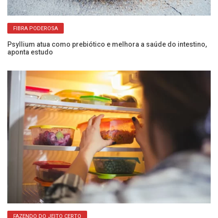
FIBRA PODEROSA
Psyllium atua como prebiótico e melhora a saúde do intestino,
aponta estudo
Co
pa
FAZENDO DO JEITO CERTO