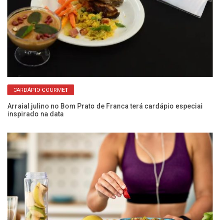
CARDÁPIO GOURMET
Arraial julino no Bom Prato de Franca terá cardápio especiai
inspirado na data
O 
vi