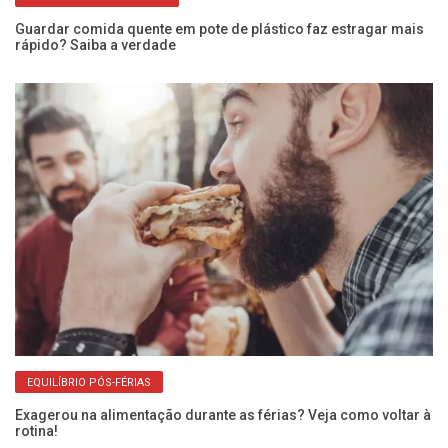
Guardar comida quente em pote de plástico faz estragar mais
ara
rápido? Saiba a verdade
Va
a 
EQUILÍBRIO PÓS-FÉRIAS
Exagerou na alimentação durante as férias? Veja como voltar à
rotina!
Qu
in