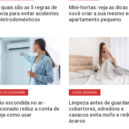
 quais são as 5 regras de
Mini-hortas: veja as dicas
ncia para evitar acidentes
você criar a sua mesmo 
eletrodomésticos
apartamento pequeno
0% DE ECONOMIA
DICAS CASEIRAS
o escondida no ar-
Limpeza antes de guarda
cionado reduz a conta de
cobertores, edredons e
veja como usar
casacos evita mofo e red
ácaros