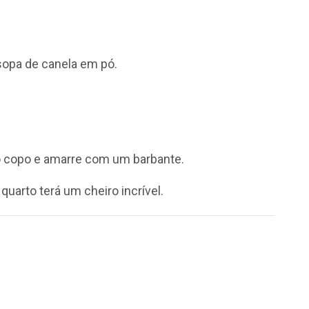
sopa de canela em pó.
o copo e amarre com um barbante.
uarto terá um cheiro incrível.