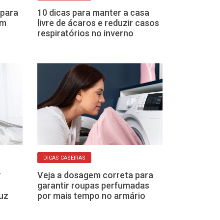
 para
10 dicas para manter a casa
Secador pode
em
livre de ácaros e reduzir casos
incêndios? Ent
respiratórios no inverno
veja como se 
DICAS CASEIRAS
DICAS CASEIRAS
Veja dicas par
r
Veja a dosagem correta para
mais fresca m
garantir roupas perfumadas
ar-condiciona
uz
por mais tempo no armário