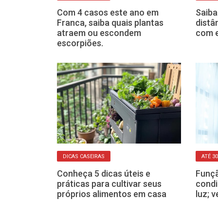
 dicas que
Com 4 casos este ano em
Saiba
 pelos dos
Franca, saiba quais plantas
distâ
mação na casa
atraem ou escondem
com 
escorpiões.
DICAS CASEIRAS
ATÉ 3
s 6
 ligados ao
Conheça 5 dicas úteis e
Funçã
enda o alerta
práticas para cultivar seus
condi
próprios alimentos em casa
luz; 