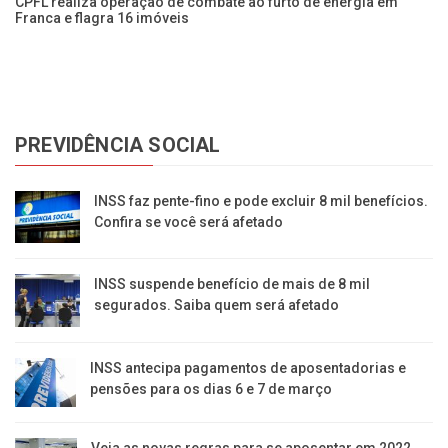
NIS
CPFL realiza operação de combate ao furto de energia em
Es
Franca e flagra 16 imóveis
ze
PREVIDÊNCIA SOCIAL
INSS faz pente-fino e pode excluir 8 mil benefícios.
Confira se você será afetado
INSS suspende benefício de mais de 8 mil
segurados. Saiba quem será afetado
INSS antecipa pagamentos de aposentadorias e
pensões para os dias 6 e 7 de março