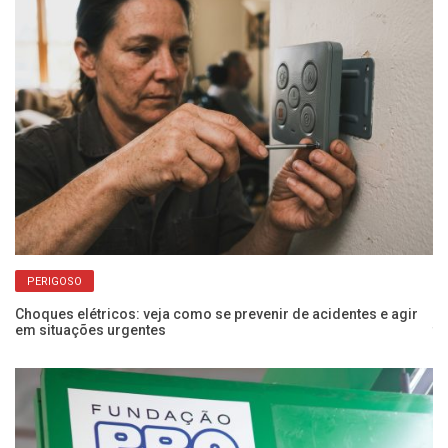
PERIGOSO
Choques elétricos: veja como se prevenir de acidentes e agir
Po
em situações urgentes
f