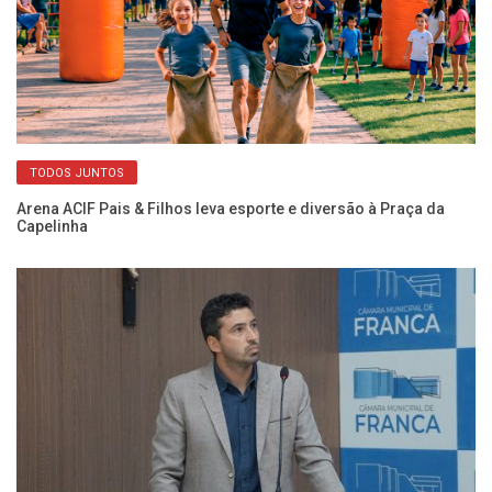
TODOS JUNTOS
a
Arena ACIF Pais & Filhos leva esporte e diversão à Praça da
In
Capelinha
gr