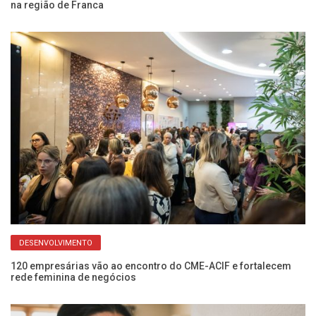
na região de Franca
ce
DESENVOLVIMENTO
o
120 empresárias vão ao encontro do CME-ACIF e fortalecem
Ap
rede feminina de negócios
pr