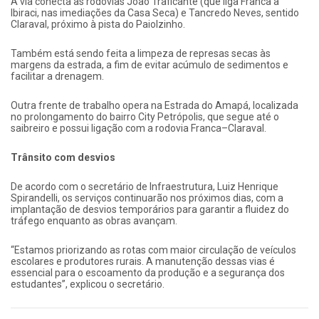
A via conecta as rodovias João Traficante (que liga Franca a
Ibiraci, nas imediações da Casa Seca) e Tancredo Neves, sentido
Claraval, próximo à pista do Paiolzinho.
Também está sendo feita a limpeza de represas secas às
margens da estrada, a fim de evitar acúmulo de sedimentos e
facilitar a drenagem.
Outra frente de trabalho opera na Estrada do Amapá, localizada
no prolongamento do bairro City Petrópolis, que segue até o
saibreiro e possui ligação com a rodovia Franca–Claraval.
Trânsito com desvios
De acordo com o secretário de Infraestrutura, Luiz Henrique
Spirandelli, os serviços continuarão nos próximos dias, com a
implantação de desvios temporários para garantir a fluidez do
tráfego enquanto as obras avançam.
“Estamos priorizando as rotas com maior circulação de veículos
escolares e produtores rurais. A manutenção dessas vias é
essencial para o escoamento da produção e a segurança dos
estudantes”, explicou o secretário.