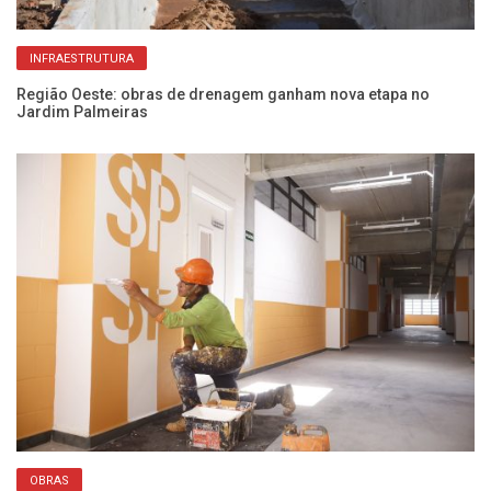
INFRAESTRUTURA
e
Região Oeste: obras de drenagem ganham nova etapa no
Ob
Jardim Palmeiras
co
OBRAS