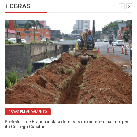
+ OBRAS
OBRAS EM ANDAMENTO
to
Prefeitura de Franca instala defensas de concreto na margem
Pr
do Córrego Cubatão
3 