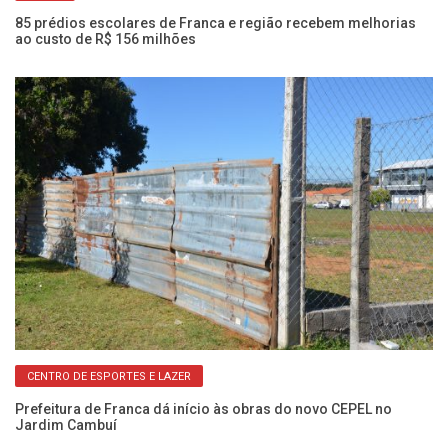
85 prédios escolares de Franca e região recebem melhorias
Ae
ao custo de R$ 156 milhões
re
CENTRO DE ESPORTES E LAZER
ra
Prefeitura de Franca dá início às obras do novo CEPEL no
Ob
Jardim Cambuí
ex