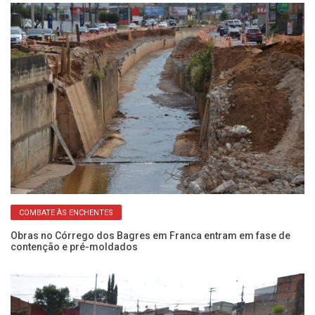
COMBATE ÀS ENCHENTES
o
Obras no Córrego dos Bagres em Franca entram em fase de
Ob
contenção e pré-moldados
em