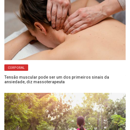
CORPORAL
Tensão muscular pode ser um dos primeiros sinais da
Tr
ansiedade, diz massoterapeuta
re