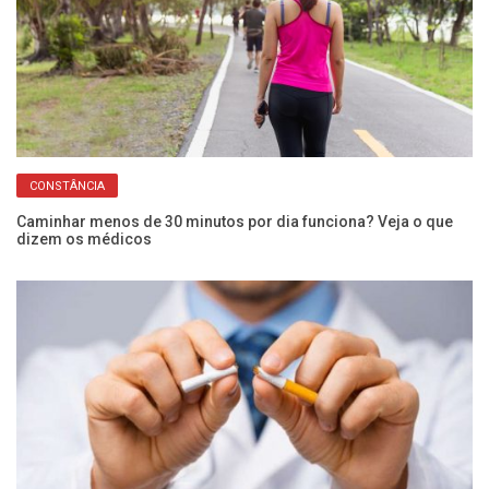
CONSTÂNCIA
de
Caminhar menos de 30 minutos por dia funciona? Veja o que
Vo
dizem os médicos
mu