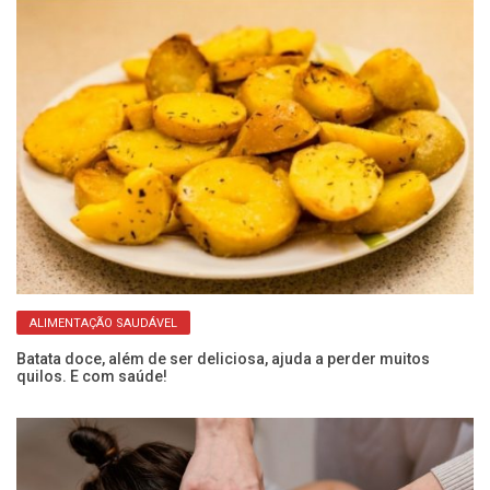
ALIMENTAÇÃO SAUDÁVEL
or
Batata doce, além de ser deliciosa, ajuda a perder muitos
Ba
quilos. E com saúde!
pa