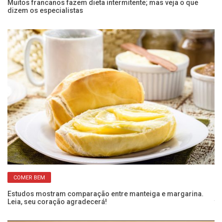
Muitos francanos fazem dieta intermitente; mas veja o que
O 
dizem os especialistas
at
COMER BEM
e
Estudos mostram comparação entre manteiga e margarina.
Re
Leia, seu coração agradecerá!
te