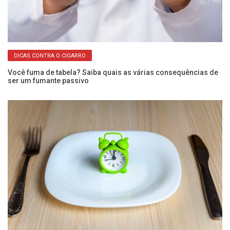
DICAS CONTRA O CIGARRO
Você fuma de tabela? Saiba quais as várias consequências de
O 
ser um fumante passivo
s