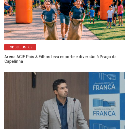
TODOS JUNTOS
a
Arena ACIF Pais & Filhos leva esporte e diversão à Praça da
In
Capelinha
gr