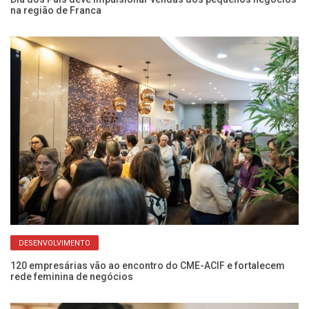
na região de Franca
ce
DESENVOLVIMENTO
o
120 empresárias vão ao encontro do CME-ACIF e fortalecem
Ap
rede feminina de negócios
pr