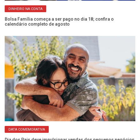
DINHEIRO NA CONTA
Bolsa Família começa a ser pago no dia 18; confira o
CP
calendário completo de agosto
Fr
DATA COMEMORATIVA
Dia dos Pais deve impulsionar vendas dos pequenos negócios
EM