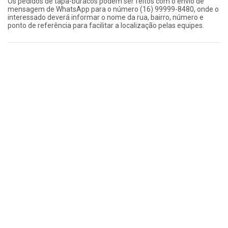
Os pedidos de tapa-buracos podem ser feitos com o envio de
mensagem de WhatsApp para o número (16) 99999-8480, onde o
interessado deverá informar o nome da rua, bairro, número e
ponto de referência para facilitar a localização pelas equipes.