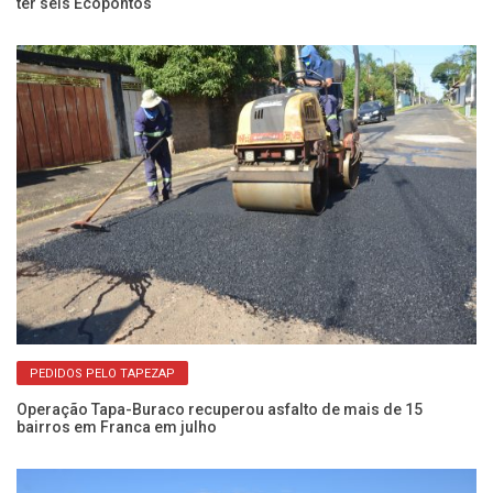
ter seis Ecopontos
pa
PEDIDOS PELO TAPEZAP
Operação Tapa-Buraco recuperou asfalto de mais de 15
Sa
bairros em Franca em julho
bu