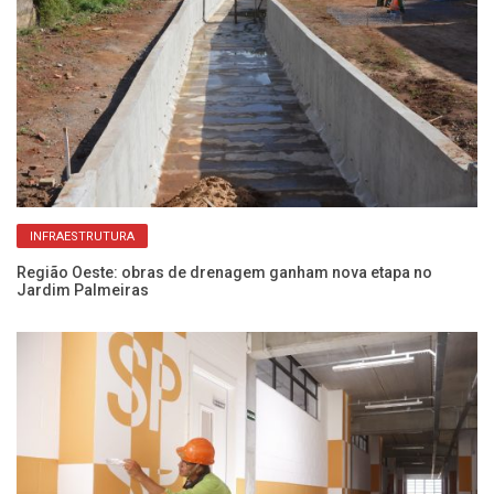
INFRAESTRUTURA
e
Região Oeste: obras de drenagem ganham nova etapa no
Ob
Jardim Palmeiras
co