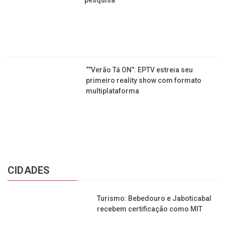
7 em cada 10 pessoas não querem folia
e vão passar o Carnaval em casa, diz
pesquisa
“”Verão Tá ON”: EPTV estreia seu
primeiro reality show com formato
multiplataforma