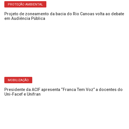
PROTEÇÃO AMBIENTAL
Projeto de zoneamento da bacia do Rio Canoas volta ao debate
em Audiência Pública
Ro
do
MOBILIZAÇÃO
Presidente da ACIF apresenta “Franca Tem Voz” a docentes do