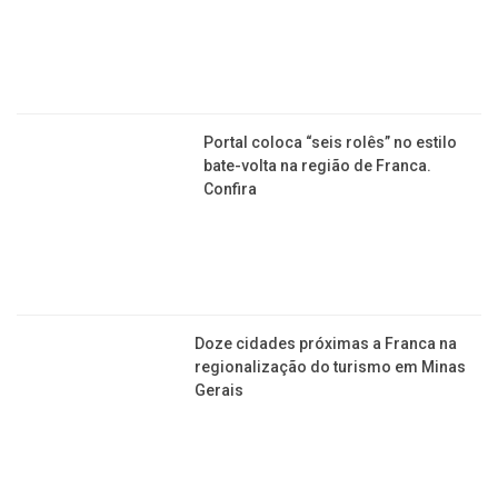
CIDADES
Turismo: Bebedouro e Jaboticabal
recebem certificação como MIT
Portal coloca “seis rolês” no estilo
bate-volta na região de Franca.
Confira
​Doze cidades próximas a Franca na