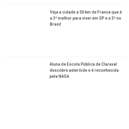
regionalização do turismo em Minas
Gerais
Veja a cidade a 50 km de Franca que é
a 3ª melhor para viver em SP e a 5ª no
Brasil
Aluna de Escola Pública de Claraval
descobre asteróide e é reconhecida
pela NASA