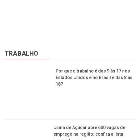
Da
de
TRABALHO
Por que o trabalho é das 9 às 17 nos
Estados Unidos e no Brasil é das 8 às
18?