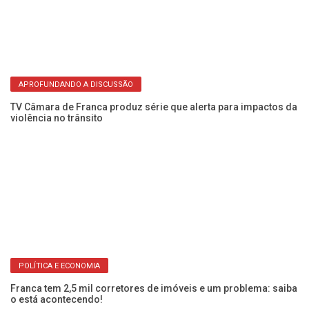
Presidente do órgão estadual que aprova os loteamentos fala
Câ
na Câmara de Franca
de
APROFUNDANDO A DISCUSSÃO
TV Câmara de Franca produz série que alerta para impactos da
violência no trânsito
na
Ve
e 