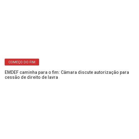
POLÍTICA E ECONOMIA
Franca tem 2,5 mil corretores de imóveis e um problema: saiba
o está acontecendo!
COMEÇO DO FIM
Câ
pr
EMDEF caminha para o fim: Câmara discute autorização para
cessão de direito de lavra