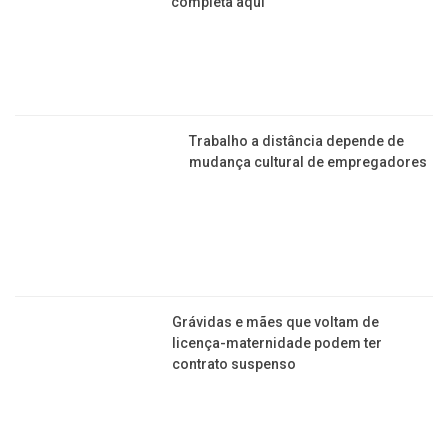
Usina de Açúcar abre 600 vagas de
emprego na região; confira a lista
completa aqui
Trabalho a distância depende de
mudança cultural de empregadores
Grávidas e mães que voltam de