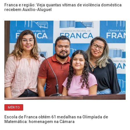
PARA O RECOMEÇO
Franca e região: Veja quantas vítimas de violência doméstica
Câ
recebem Auxílio-Aluguel
vi