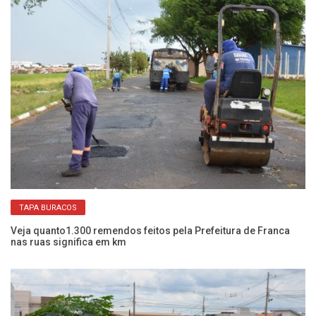
TAPA BURACOS
Veja quanto1.300 remendos feitos pela Prefeitura de Franca
Pr
nas ruas significa em km
re