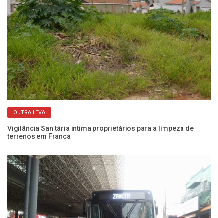
OUTRA LEVA
Vigilância Sanitária intima proprietários para a limpeza de
Pr
terrenos em Franca
An