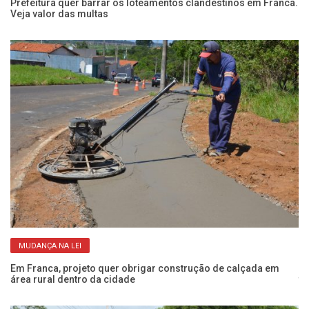
es
Prefeitura quer barrar os loteamentos clandestinos em Franca.
Pr
Veja valor das multas
de
MUDANÇA NA LEI
Em Franca, projeto quer obrigar construção de calçada em
Ve
área rural dentro da cidade
tr