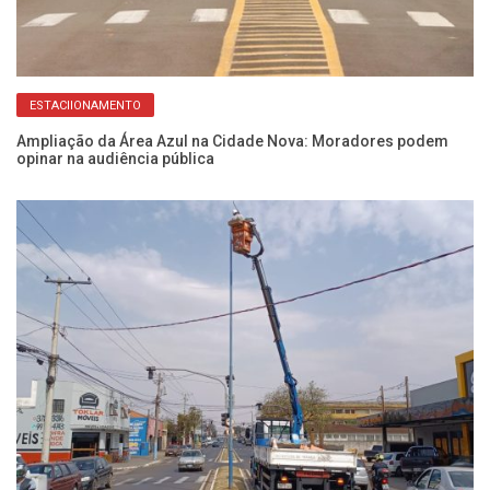
ESTACIIONAMENTO
es
Ampliação da Área Azul na Cidade Nova: Moradores podem
Au
opinar na audiência pública
ru