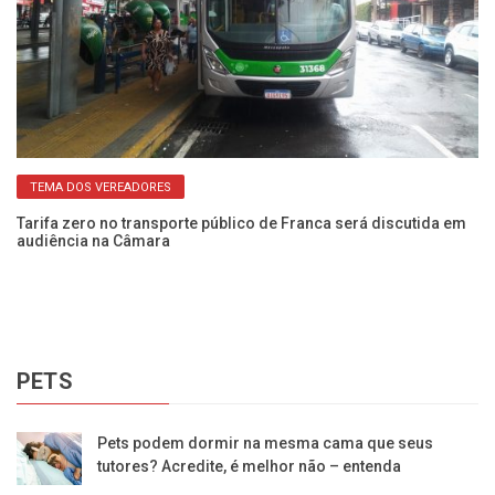
TEMA DOS VEREADORES
 do
Tarifa zero no transporte público de Franca será discutida em
Pr
audiência na Câmara
Vi
PETS
Pets podem dormir na mesma cama que seus
tutores? Acredite, é melhor não – entenda