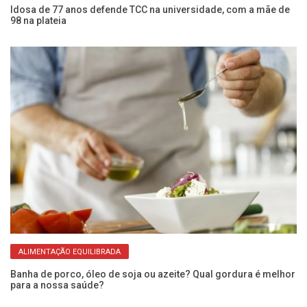
Idosa de 77 anos defende TCC na universidade, com a mãe de
Mo
98 na plateia
qu
ALIMENTAÇÃO EQUILIBRADA
Banha de porco, óleo de soja ou azeite? Qual gordura é melhor
Ca
para a nossa saúde?
de