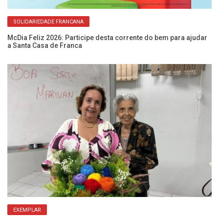
SOLIDARIEDADE FRANCANA
McDia Feliz 2026: Participe desta corrente do bem para ajudar
Po
a Santa Casa de Franca
es
EXEMPLAR