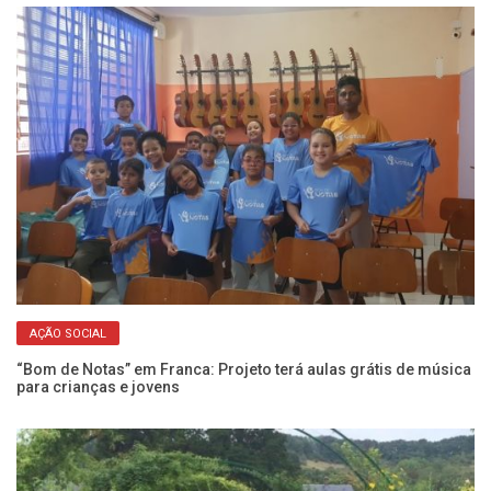
AÇÃO SOCIAL
ar
“Bom de Notas” em Franca: Projeto terá aulas grátis de música
Jo
para crianças e jovens
um