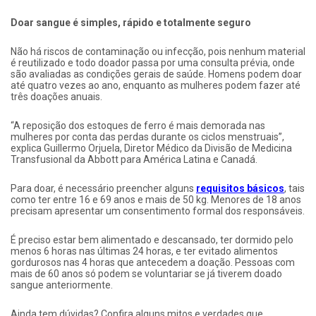
Doar sangue é simples, rápido e totalmente seguro
Não há riscos de contaminação ou infecção, pois nenhum material
é reutilizado e todo doador passa por uma consulta prévia, onde
são avaliadas as condições gerais de saúde. Homens podem doar
até quatro vezes ao ano, enquanto as mulheres podem fazer até
três doações anuais.
“A reposição dos estoques de ferro é mais demorada nas
mulheres por conta das perdas durante os ciclos menstruais”,
explica Guillermo Orjuela, Diretor Médico da Divisão de Medicina
Transfusional da Abbott para América Latina e Canadá.
Para doar, é necessário preencher alguns
requisitos básicos
, tais
como ter entre 16 e 69 anos e mais de 50 kg. Menores de 18 anos
precisam apresentar um consentimento formal dos responsáveis.
É preciso estar bem alimentado e descansado, ter dormido pelo
menos 6 horas nas últimas 24 horas, e ter evitado alimentos
gordurosos nas 4 horas que antecedem a doação. Pessoas com
mais de 60 anos só podem se voluntariar se já tiverem doado
sangue anteriormente.
Ainda tem dúvidas? Confira alguns mitos e verdades que