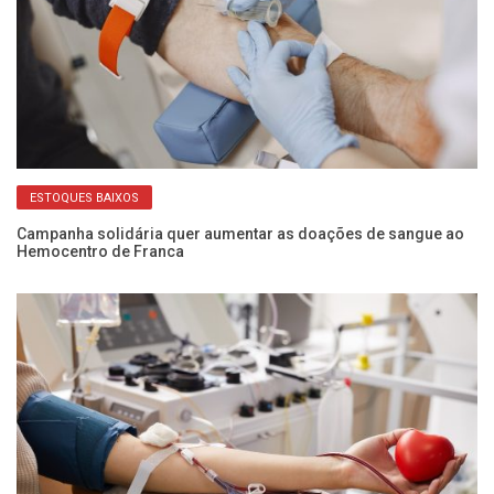
ESTOQUES BAIXOS
Campanha solidária quer aumentar as doações de sangue ao
Al
Hemocentro de Franca
ce