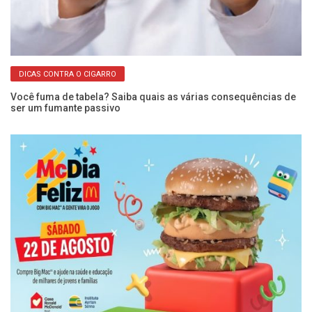
DICAS CONTRA O CIGARRO
Você fuma de tabela? Saiba quais as várias consequências de
Nu
ser um fumante passivo
br