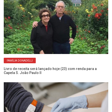
FAMÍLIA DONADELLI
Livro de receita será lançado hoje (23) com renda para a
Ve
Capela S. João Paulo II
al