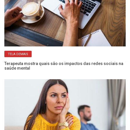
TELA DEMAIS
l
Terapeuta mostra quais são os impactos das redes sociais na
Tr
saúde mental
de