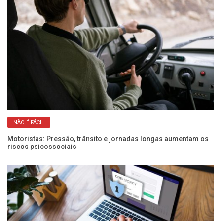
NÃO É FÁCIL
Motoristas: Pressão, trânsito e jornadas longas aumentam os
Co
riscos psicossociais
co