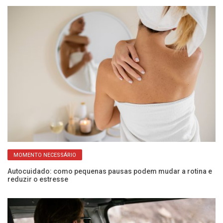
MOMENTO NECESSÁRIO
Autocuidado: como pequenas pausas podem mudar a rotina e
É 
reduzir o estresse
re