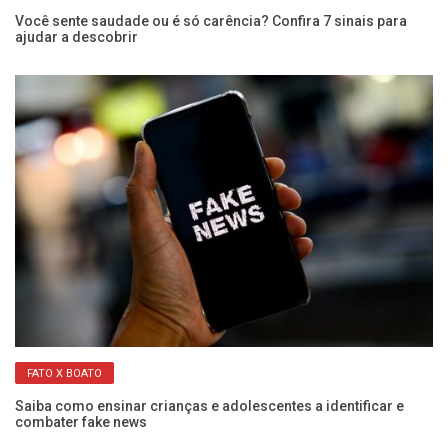
pra
Você sente saudade ou é só carência? Confira 7 sinais para
Di
ajudar a descobrir
ge
FATO X BOATO
s
Saiba como ensinar crianças e adolescentes a identificar e
Ma
combater fake news
pa