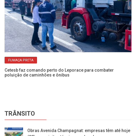
FUMAÇA PRETA
Cetesb faz comando perto do Leporace para combater
Ve
poluição de caminhões e ônibus
ca
TRÂNSITO
Obras Avenida Champagnat: empresas têm até hoje