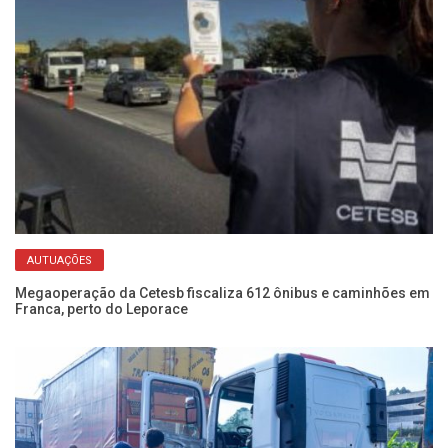
AUTUAÇÕES
de
Megaoperação da Cetesb fiscaliza 612 ônibus e caminhões em
De
Franca, perto do Leporace
re