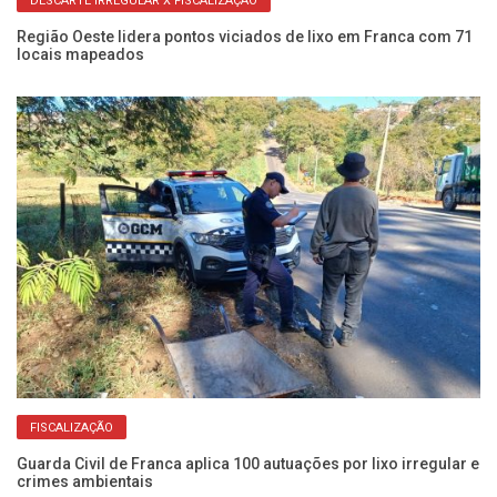
DESCARTE IRREGULAR X FISCALIZAÇÃO
Região Oeste lidera pontos viciados de lixo em Franca com 71
Úl
locais mapeados
sa
FISCALIZAÇÃO
ão
Guarda Civil de Franca aplica 100 autuações por lixo irregular e
De
crimes ambientais
de