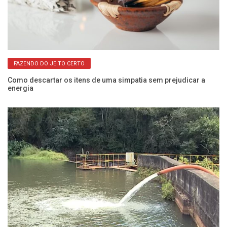
FAZENDO DO JEITO CERTO
Como descartar os itens de uma simpatia sem prejudicar a
Fo
energia
c