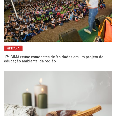
GINCANA
17ª GIMA reúne estudantes de 9 cidades em um projeto de
Fr
educação ambiental da região
re