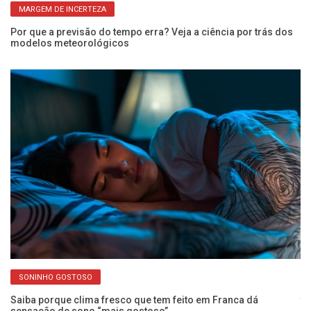
MARGEM DE INCERTEZA
1ª
Por que a previsão do tempo erra? Veja a ciência por trás dos
ai
modelos meteorológicos
SONINHO GOSTOSO
De
Saiba porque clima fresco que tem feito em Franca dá
te
sensação de sono “mais gostoso”