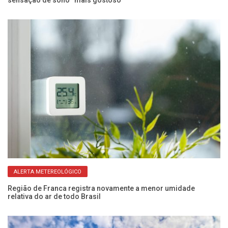
ALERTA METEREOLÓGICO
va
De
Região de Franca registra novamente a menor umidade
no
relativa do ar de todo Brasil