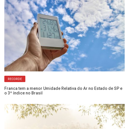
RECORDE
s
On
Franca tem a menor Umidade Relativa do Ar no Estado de SP e
no
o 3º índice no Brasil