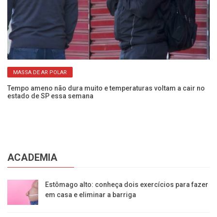
MASSA DE AR POLAR
la
Ve
Tempo ameno não dura muito e temperaturas voltam a cair no
ai
estado de SP essa semana
ACADEMIA
Estômago alto: conheça dois exercícios para fazer
em casa e eliminar a barriga