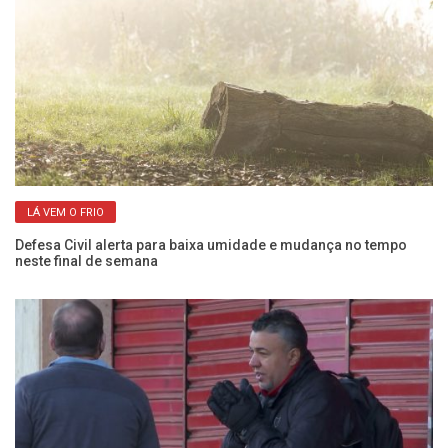
LÁ VEM O FRIO
as
De
Defesa Civil alerta para baixa umidade e mudança no tempo
na
neste final de semana