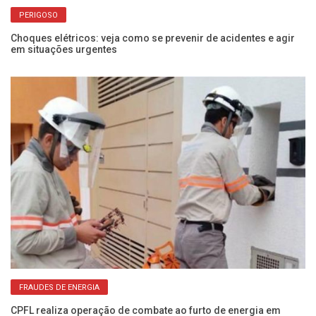
PERIGOSO
Choques elétricos: veja como se prevenir de acidentes e agir
Vo
em situações urgentes
de
FRAUDES DE ENERGIA
ia
CPFL realiza operação de combate ao furto de energia em
CP