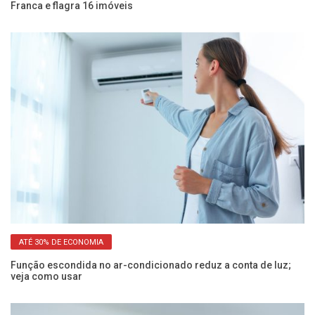
Franca e flagra 16 imóveis
co
ATÉ 30% DE ECONOMIA
Função escondida no ar-condicionado reduz a conta de luz;
Co
veja como usar
al