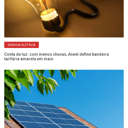
ENERGIA ELÉTRICA
pa
Conta de luz: com menos chuvas, Aneel define bandeira
Fé
tarifária amarela em maio
pe