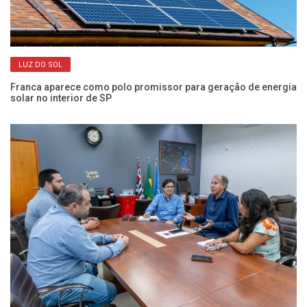
LUZ DO SOL
r
Franca aparece como polo promissor para geração de energia
CP
solar no interior de SP
o 