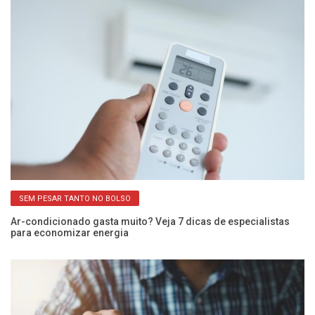
SEM PESAR TANTO NO BOLSO
s
Ar-condicionado gasta muito? Veja 7 dicas de especialistas
Ve
para economizar energia
de