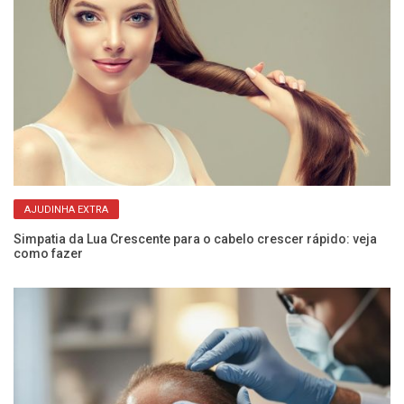
AJUDINHA EXTRA
Simpatia da Lua Crescente para o cabelo crescer rápido: veja
do
como fazer
Di
de