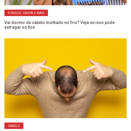
FUNGOS, CASPA E MAIS
Vai dormir de cabelo molhado no frio? Veja se isso pode
e
estragar os fios
Ca
o 
CABELO