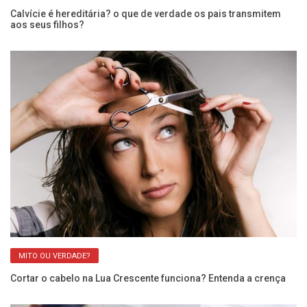
Calvície é hereditária? o que de verdade os pais transmitem
Sa
aos seus filhos?
qu
MITO OU VERDADE?
Cortar o cabelo na Lua Crescente funciona? Entenda a crença
Pe
co