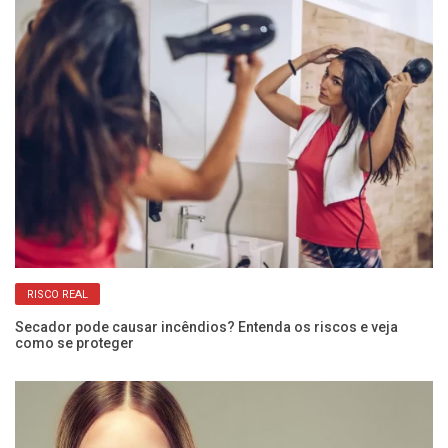
RISCO REAL
Secador pode causar incêndios? Entenda os riscos e veja
como se proteger
Sh
so