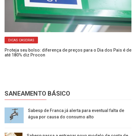
DICAS CASEIRAS
Proteja seu bolso: diferença de preços para o Dia dos Pais é de
Fu
até 180% diz Procon
ve
SANEAMENTO BÁSICO
Sabesp de Franca já alerta para eventual falta de
água por causa do consumo alto
Sabesp passa a entregar novo modelo de conta de