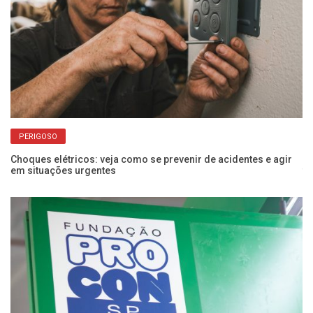
PERIGOSO
Choques elétricos: veja como se prevenir de acidentes e agir
Po
em situações urgentes
f