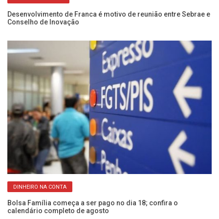
Desenvolvimento de Franca é motivo de reunião entre Sebrae e
Es
Conselho de Inovação
vo
DINHEIRO NA CONTA
Bolsa Família começa a ser pago no dia 18; confira o
CP
calendário completo de agosto
Fr