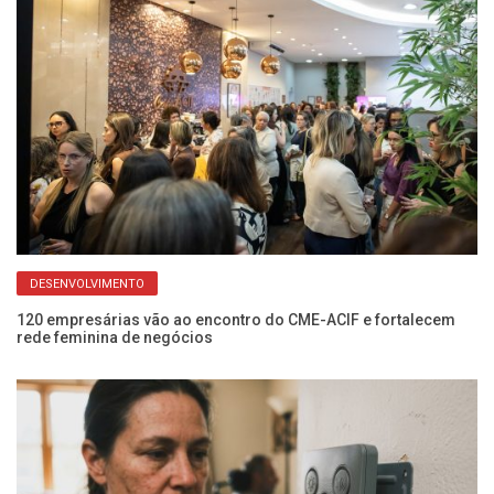
DESENVOLVIMENTO
o
120 empresárias vão ao encontro do CME-ACIF e fortalecem
Ap
rede feminina de negócios
pr