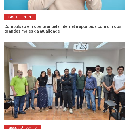
GASTOS ONLINE
ba
Compulsão em comprar pela internet é apontada com um dos
Fr
grandes males da atualidade
o 
DISCUSSÃO AMPLA