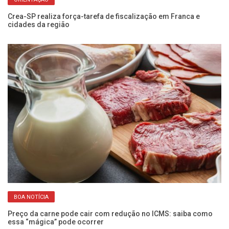
to
Crea-SP realiza força-tarefa de fiscalização em Franca e
Em
cidades da região
de
BOA NOTÍCIA
cia
Preço da carne pode cair com redução no ICMS: saiba como
​D
essa “mágica” pode ocorrer
da