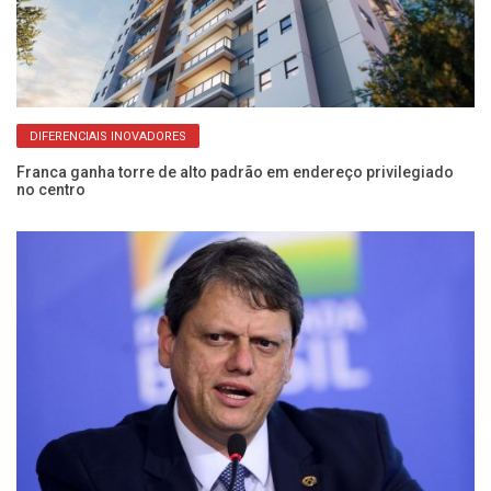
DIFERENCIAIS INOVADORES
Franca ganha torre de alto padrão em endereço privilegiado
Pr
no centro
Mo