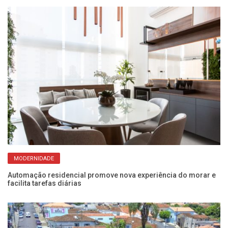
MODERNIDADE
Automação residencial promove nova experiência do morar e
​F
facilita tarefas diárias
ne